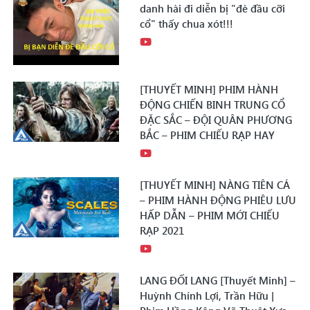
danh hài đi diễn bị "đè đầu cỡi
cổ" thấy chua xót!!!
[THUYẾT MINH] PHIM HÀNH
ĐỘNG CHIẾN BINH TRUNG CỔ
ĐẶC SẮC – ĐỘI QUÂN PHƯƠNG
BẮC – PHIM CHIẾU RẠP HAY
[THUYẾT MINH] NÀNG TIÊN CÁ
– PHIM HÀNH ĐỘNG PHIÊU LƯU
HẤP DẪN – PHIM MỚI CHIẾU
RẠP 2021
LANG ĐỐI LANG [Thuyết Minh] –
Huỳnh Chính Lợi, Trần Hữu |