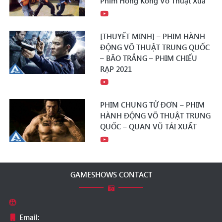
Phim Hồng Kông Võ Thuật Xưa
[THUYẾT MINH] – PHIM HÀNH
ĐỘNG VÕ THUẬT TRUNG QUỐC
– BÃO TRẮNG – PHIM CHIẾU
RẠP 2021
PHIM CHUNG TỬ ĐƠN – PHIM
HÀNH ĐỘNG VÕ THUẬT TRUNG
QUỐC – QUAN VŨ TÁI XUẤT
GAMESHOWS CONTACT
Email: