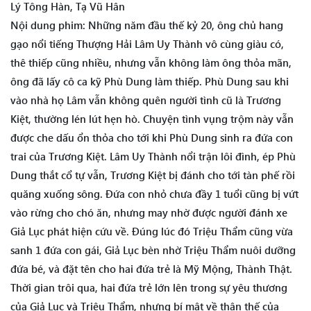
Lý Tông Hàn, Tạ Vũ Hân
Nội dung phim: Những năm đầu thế kỷ 20, ông chủ hang
gạo nổi tiếng Thượng Hải Lâm Uy Thành vô cùng giàu có,
thê thiếp cũng nhiều, nhưng vẫn không làm ông thỏa mãn,
ông đã lấy cô ca kỹ Phù Dung làm thiếp. Phù Dung sau khi
vào nhà họ Lâm vẫn không quên người tình cũ là Trương
Kiệt, thường lén lút hẹn hò. Chuyện tình vụng trộm này vẫn
được che dấu ổn thỏa cho tới khi Phù Dung sinh ra đứa con
trai của Trương Kiệt. Lâm Uy Thành nổi trận lôi đình, ép Phù
Dung thắt cổ tự vẫn, Trương Kiệt bị đánh cho tới tàn phế rồi
quăng xuống sông. Đứa con nhỏ chưa đầy 1 tuổi cũng bị vứt
vào rừng cho chó ăn, nhưng may nhờ được người đánh xe
Giả Lục phát hiện cứu về. Đúng lúc đó Triệu Thẩm cũng vừa
sanh 1 đứa con gái, Giả Lục bèn nhờ Triệu Thẩm nuôi dưỡng
đứa bé, và đặt tên cho hai đứa trẻ là Mỹ Mộng, Thành Thật.
Thời gian trôi qua, hai đứa trẻ lớn lên trong sự yêu thương
của Giả Lục và Triệu Thẩm, nhưng bí mật về thân thế của