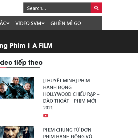
ÁC
VIDEO SVM
GHIỀN MÌ GÕ
M
ng Phim | A FILM
ideo tiếp theo
[THUYẾT MINH] PHIM
HÀNH ĐỘNG
HOLLYWOOD CHIẾU RẠP –
ĐÀO THOÁT – PHIM MỚI
2021
PHIM CHUNG TỬ ĐƠN –
PHIM HÀNH ĐỘNG VÕ