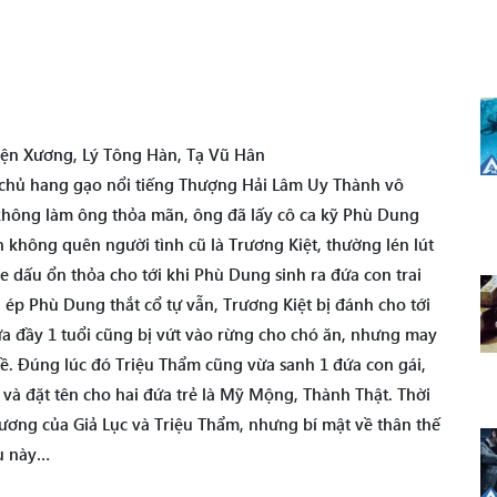
ện Xương, Lý Tông Hàn, Tạ Vũ Hân
chủ hang gạo nổi tiếng Thượng Hải Lâm Uy Thành vô
 không làm ông thỏa mãn, ông đã lấy cô ca kỹ Phù Dung
 không quên người tình cũ là Trương Kiệt, thường lén lút
 dấu ổn thỏa cho tới khi Phù Dung sinh ra đứa con trai
, ép Phù Dung thắt cổ tự vẫn, Trương Kiệt bị đánh cho tới
a đầy 1 tuổi cũng bị vứt vào rừng cho chó ăn, nhưng may
ề. Đúng lúc đó Triệu Thẩm cũng vừa sanh 1 đứa con gái,
và đặt tên cho hai đứa trẻ là Mỹ Mộng, Thành Thật. Thời
thương của Giả Lục và Triệu Thẩm, nhưng bí mật về thân thế
au này…