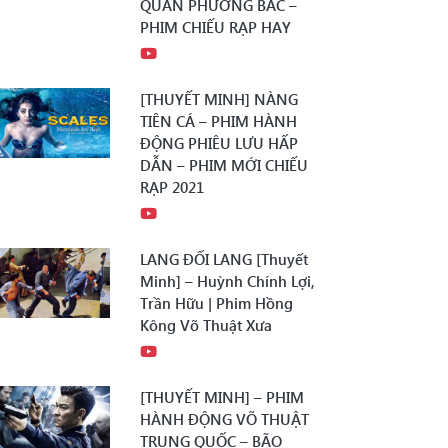
QUÂN PHƯƠNG BẮC –
PHIM CHIẾU RẠP HAY
[THUYẾT MINH] NÀNG
TIÊN CÁ – PHIM HÀNH
ĐỘNG PHIÊU LƯU HẤP
DẪN – PHIM MỚI CHIẾU
RẠP 2021
LANG ĐỐI LANG [Thuyết
Minh] – Huỳnh Chính Lợi,
Trần Hữu | Phim Hồng
Kông Võ Thuật Xưa
[THUYẾT MINH] – PHIM
HÀNH ĐỘNG VÕ THUẬT
TRUNG QUỐC – BÃO