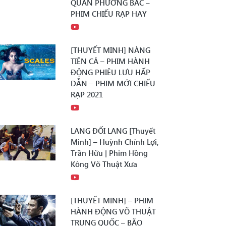
QUÂN PHƯƠNG BẮC –
PHIM CHIẾU RẠP HAY
[THUYẾT MINH] NÀNG
TIÊN CÁ – PHIM HÀNH
ĐỘNG PHIÊU LƯU HẤP
DẪN – PHIM MỚI CHIẾU
RẠP 2021
LANG ĐỐI LANG [Thuyết
Minh] – Huỳnh Chính Lợi,
Trần Hữu | Phim Hồng
Kông Võ Thuật Xưa
[THUYẾT MINH] – PHIM
HÀNH ĐỘNG VÕ THUẬT
TRUNG QUỐC – BÃO