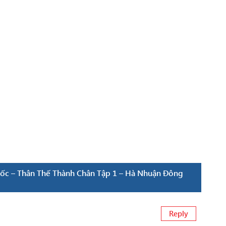
ốc – Thân Thế Thành Chân Tập 1 – Hà Nhuận Đông
Reply