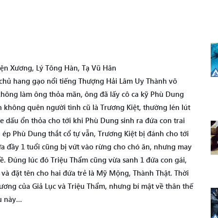
ện Xương, Lý Tông Hàn, Tạ Vũ Hân
chủ hang gạo nổi tiếng Thượng Hải Lâm Uy Thành vô
 không làm ông thỏa mãn, ông đã lấy cô ca kỹ Phù Dung
 không quên người tình cũ là Trương Kiệt, thường lén lút
 dấu ổn thỏa cho tới khi Phù Dung sinh ra đứa con trai
, ép Phù Dung thắt cổ tự vẫn, Trương Kiệt bị đánh cho tới
a đầy 1 tuổi cũng bị vứt vào rừng cho chó ăn, nhưng may
ề. Đúng lúc đó Triệu Thẩm cũng vừa sanh 1 đứa con gái,
và đặt tên cho hai đứa trẻ là Mỹ Mộng, Thành Thật. Thời
thương của Giả Lục và Triệu Thẩm, nhưng bí mật về thân thế
au này…