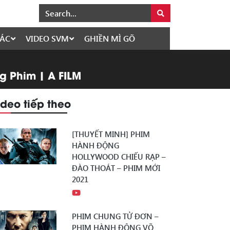
ÁC
VIDEO SVM
GHIỀN MÌ GÕ
 Phim | A FILM
ideo tiếp theo
[THUYẾT MINH] PHIM
HÀNH ĐỘNG
HOLLYWOOD CHIẾU RẠP –
ĐÀO THOÁT – PHIM MỚI
2021
PHIM CHUNG TỬ ĐƠN –
PHIM HÀNH ĐỘNG VÕ