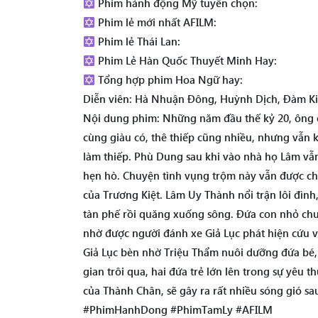
Phim hành động Mỹ tuyển chọn:
Phim lẻ mới nhất AFILM:
Phim lẻ Thái Lan:
Phim Lẻ Hàn Quốc Thuyết Minh Hay:
Tổng hợp phim Hoa Ngữ hay:
Diễn viên: Hà Nhuận Đông, Huỳnh Dịch, Đàm Ki
Nội dung phim: Những năm đầu thế kỷ 20, ông 
cùng giàu có, thê thiếp cũng nhiều, nhưng vẫn
làm thiếp. Phù Dung sau khi vào nhà họ Lâm vẫn
hẹn hò. Chuyện tình vụng trộm này vẫn được che
của Trương Kiệt. Lâm Uy Thành nổi trận lôi đình
tàn phế rồi quăng xuống sông. Đứa con nhỏ chư
nhờ được người đánh xe Giả Lục phát hiện cứu v
Giả Lục bèn nhờ Triệu Thẩm nuôi dưỡng đứa bé, 
gian trôi qua, hai đứa trẻ lớn lên trong sự yêu 
của Thành Chân, sẽ gây ra rất nhiều sóng gió s
#PhimHanhDong #PhimTamLy #AFILM