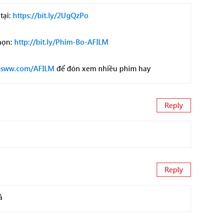
tại:
https://bit.ly/2UgQzPo
họn:
http://bit.ly/Phim-Bo-AFILM
opsww.com/AFILM
để đón xem nhiều phim hay
Reply
Reply
ả