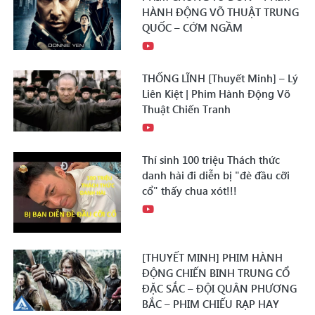
HÀNH ĐỘNG VÕ THUẬT TRUNG
QUỐC – CỚM NGẦM
THỐNG LĨNH [Thuyết Minh] – Lý
Liên Kiệt | Phim Hành Động Võ
Thuật Chiến Tranh
Thí sinh 100 triệu Thách thức
danh hài đi diễn bị "đè đầu cỡi
cổ" thấy chua xót!!!
[THUYẾT MINH] PHIM HÀNH
ĐỘNG CHIẾN BINH TRUNG CỔ
ĐẶC SẮC – ĐỘI QUÂN PHƯƠNG
BẮC – PHIM CHIẾU RẠP HAY