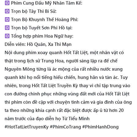
Phim Cung Đấu Mỹ Nhân Tâm Kế:
Trọn bộ Tây Thi Bí Sử:
Trọn Bộ Khuynh Thế Hoàng Phi:
Trọn bộ Tuyết Sơn Phi Hồ tại:
Tổng hợp phim Hoa Ngữ hay:
Diễn viên: Hồ Quân, Xa Thi Mạn
Nội dung phim xoay quanh Hốt Tất Liệt, một nhân vật có
thật trong lịch sử Trung Hoa, người sáng lập ra đế chế
Nguyên Mông từng là ác mộng của rất nhiều nước xung
quanh khi họ nổi tiếng hiếu chiến, hung hãn và tàn ác. Tuy
nhiên, trong Hốt Tất Liệt Truyền Kỳ thay vì chỉ tập trung vào
con đường chinh phục những vùng đất mới của Hốt Tất Liệt
thì phim còn đề cập với chuyện tình cảm và gia đình của ông
ta theo những khía cạnh rất đặc biệt được ấp ủ từ hơn 20
năm trước của đạo diễn họ Từ Tiểu Minh
#HotTatLietTruyenKy #PhimCoTrang #PhimHanhDong