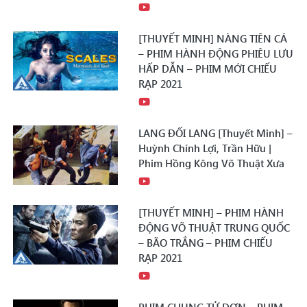
[THUYẾT MINH] NÀNG TIÊN CÁ
– PHIM HÀNH ĐỘNG PHIÊU LƯU
HẤP DẪN – PHIM MỚI CHIẾU
RẠP 2021
LANG ĐỐI LANG [Thuyết Minh] –
Huỳnh Chính Lợi, Trần Hữu |
Phim Hồng Kông Võ Thuật Xưa
[THUYẾT MINH] – PHIM HÀNH
ĐỘNG VÕ THUẬT TRUNG QUỐC
– BÃO TRẮNG – PHIM CHIẾU
RẠP 2021