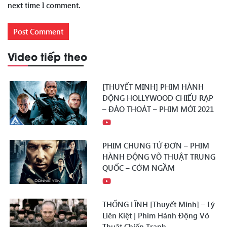
next time I comment.
Video tiếp theo
[THUYẾT MINH] PHIM HÀNH
ĐỘNG HOLLYWOOD CHIẾU RẠP
– ĐÀO THOÁT – PHIM MỚI 2021
PHIM CHUNG TỬ ĐƠN – PHIM
HÀNH ĐỘNG VÕ THUẬT TRUNG
QUỐC – CỚM NGẦM
THỐNG LĨNH [Thuyết Minh] – Lý
Liên Kiệt | Phim Hành Động Võ
Thuật Chiến Tranh