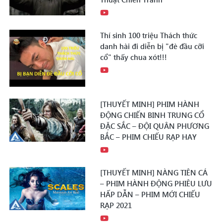
Thí sinh 100 triệu Thách thức
danh hài đi diễn bị "đè đầu cỡi
cổ" thấy chua xót!!!
[THUYẾT MINH] PHIM HÀNH
ĐỘNG CHIẾN BINH TRUNG CỔ
ĐẶC SẮC – ĐỘI QUÂN PHƯƠNG
BẮC – PHIM CHIẾU RẠP HAY
[THUYẾT MINH] NÀNG TIÊN CÁ
– PHIM HÀNH ĐỘNG PHIÊU LƯU
HẤP DẪN – PHIM MỚI CHIẾU
RẠP 2021