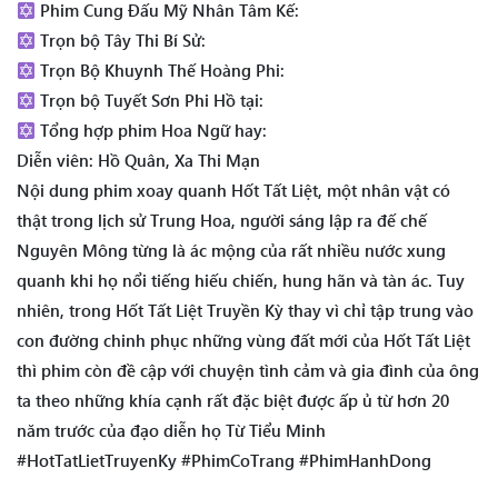
Phim Cung Đấu Mỹ Nhân Tâm Kế:
Trọn bộ Tây Thi Bí Sử:
Trọn Bộ Khuynh Thế Hoàng Phi:
Trọn bộ Tuyết Sơn Phi Hồ tại:
Tổng hợp phim Hoa Ngữ hay:
Diễn viên: Hồ Quân, Xa Thi Mạn
Nội dung phim xoay quanh Hốt Tất Liệt, một nhân vật có
thật trong lịch sử Trung Hoa, người sáng lập ra đế chế
Nguyên Mông từng là ác mộng của rất nhiều nước xung
quanh khi họ nổi tiếng hiếu chiến, hung hãn và tàn ác. Tuy
nhiên, trong Hốt Tất Liệt Truyền Kỳ thay vì chỉ tập trung vào
con đường chinh phục những vùng đất mới của Hốt Tất Liệt
thì phim còn đề cập với chuyện tình cảm và gia đình của ông
ta theo những khía cạnh rất đặc biệt được ấp ủ từ hơn 20
năm trước của đạo diễn họ Từ Tiểu Minh
#HotTatLietTruyenKy #PhimCoTrang #PhimHanhDong