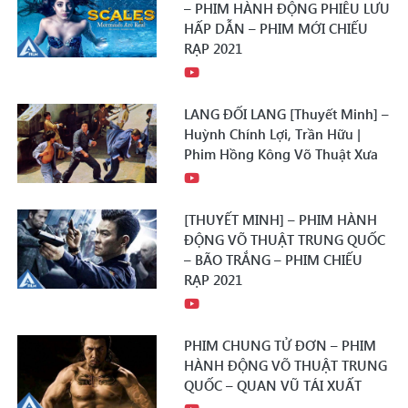
– PHIM HÀNH ĐỘNG PHIÊU LƯU
HẤP DẪN – PHIM MỚI CHIẾU
RẠP 2021
LANG ĐỐI LANG [Thuyết Minh] –
Huỳnh Chính Lợi, Trần Hữu |
Phim Hồng Kông Võ Thuật Xưa
[THUYẾT MINH] – PHIM HÀNH
ĐỘNG VÕ THUẬT TRUNG QUỐC
– BÃO TRẮNG – PHIM CHIẾU
RẠP 2021
PHIM CHUNG TỬ ĐƠN – PHIM
HÀNH ĐỘNG VÕ THUẬT TRUNG
QUỐC – QUAN VŨ TÁI XUẤT