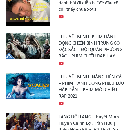
danh hài đi diễn bị "đè đầu cỡi
cổ" thấy chua xót!!!
[THUYẾT MINH] PHIM HÀNH
ĐỘNG CHIẾN BINH TRUNG CỔ
ĐẶC SẮC – ĐỘI QUÂN PHƯƠNG
BẮC – PHIM CHIẾU RẠP HAY
[THUYẾT MINH] NÀNG TIÊN CÁ
– PHIM HÀNH ĐỘNG PHIÊU LƯU
HẤP DẪN – PHIM MỚI CHIẾU
RẠP 2021
LANG ĐỐI LANG [Thuyết Minh] –
Huỳnh Chính Lợi, Trần Hữu |
Phim Hồng Kông Võ Thuật Xưa