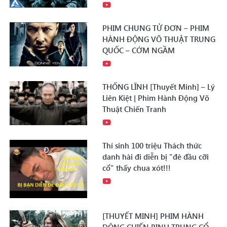
PHIM CHUNG TỬ ĐƠN – PHIM
HÀNH ĐỘNG VÕ THUẬT TRUNG
QUỐC – CỚM NGẦM
THỐNG LĨNH [Thuyết Minh] – Lý
Liên Kiệt | Phim Hành Động Võ
Thuật Chiến Tranh
Thí sinh 100 triệu Thách thức
danh hài đi diễn bị "đè đầu cỡi
cổ" thấy chua xót!!!
[THUYẾT MINH] PHIM HÀNH