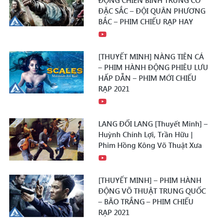
ĐỘNG CHIẾN BINH TRUNG CỔ
ĐẶC SẮC – ĐỘI QUÂN PHƯƠNG
BẮC – PHIM CHIẾU RẠP HAY
[THUYẾT MINH] NÀNG TIÊN CÁ
– PHIM HÀNH ĐỘNG PHIÊU LƯU
HẤP DẪN – PHIM MỚI CHIẾU
RẠP 2021
LANG ĐỐI LANG [Thuyết Minh] –
Huỳnh Chính Lợi, Trần Hữu |
Phim Hồng Kông Võ Thuật Xưa
[THUYẾT MINH] – PHIM HÀNH
ĐỘNG VÕ THUẬT TRUNG QUỐC
– BÃO TRẮNG – PHIM CHIẾU
RẠP 2021