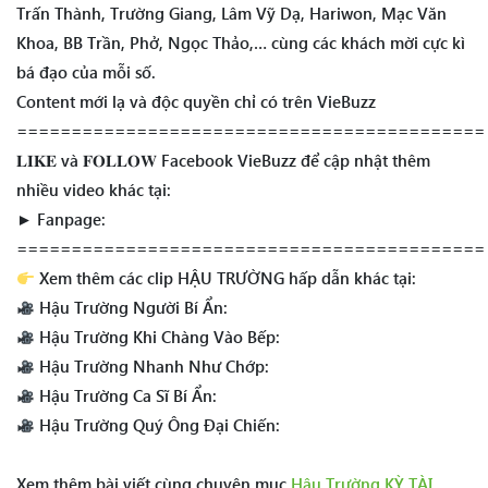
Trấn Thành, Trường Giang, Lâm Vỹ Dạ, Hariwon, Mạc Văn
Khoa, BB Trần, Phở, Ngọc Thảo,… cùng các khách mời cực kì
bá đạo của mỗi số.
Content mới lạ và độc quyền chỉ có trên VieBuzz
===========================================
𝐋𝐈𝐊𝐄 và 𝐅𝐎𝐋𝐋𝐎𝐖 Facebook VieBuzz để cập nhật thêm
nhiều video khác tại:
► Fanpage:
===========================================
Xem thêm các clip HẬU TRƯỜNG hấp dẫn khác tại:
Hậu Trường Người Bí Ẩn:
Hậu Trường Khi Chàng Vào Bếp:
Hậu Trường Nhanh Như Chớp:
Hậu Trường Ca Sĩ Bí Ẩn:
Hậu Trường Quý Ông Đại Chiến:
Xem thêm bài viết cùng chuyên mục
Hậu Trường KỲ TÀI