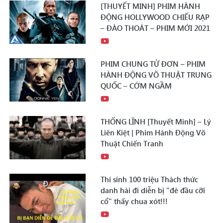
[THUYẾT MINH] PHIM HÀNH
ĐỘNG HOLLYWOOD CHIẾU RẠP
– ĐÀO THOÁT – PHIM MỚI 2021
PHIM CHUNG TỬ ĐƠN – PHIM
HÀNH ĐỘNG VÕ THUẬT TRUNG
QUỐC – CỚM NGẦM
THỐNG LĨNH [Thuyết Minh] – Lý
Liên Kiệt | Phim Hành Động Võ
Thuật Chiến Tranh
Thí sinh 100 triệu Thách thức
danh hài đi diễn bị "đè đầu cỡi
cổ" thấy chua xót!!!