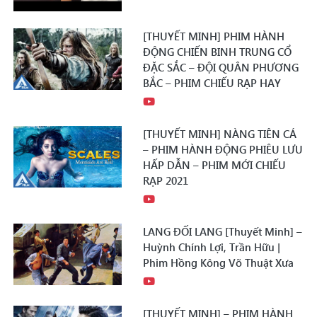
[THUYẾT MINH] PHIM HÀNH
ĐỘNG CHIẾN BINH TRUNG CỔ
ĐẶC SẮC – ĐỘI QUÂN PHƯƠNG
BẮC – PHIM CHIẾU RẠP HAY
[THUYẾT MINH] NÀNG TIÊN CÁ
– PHIM HÀNH ĐỘNG PHIÊU LƯU
HẤP DẪN – PHIM MỚI CHIẾU
RẠP 2021
LANG ĐỐI LANG [Thuyết Minh] –
Huỳnh Chính Lợi, Trần Hữu |
Phim Hồng Kông Võ Thuật Xưa
[THUYẾT MINH] – PHIM HÀNH