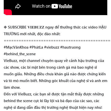
✥ SUBSCRIBE 𝐕𝐈𝐄𝐁𝐔𝐙𝐙 ngay để thưởng thức các video HẬU
TRƯỜNG mới nhất, độc đáo nhất:
===========================================
#MạcVănKhoa #PhátLa #viebuzz #hautruong
#behind_the_scene
VieBuzz, một channel chuyên quay về cảnh hậu trường của
các show, các bí mật bên trong cánh gà mà bao nghệ sĩ
muốn giấu. Những điều chưa khán giả nào được chứng kiến
và tò mò muốn biết. Những góc khuất của nghệ sĩ và anh em
làm show.
Đến với VieBuzz, các bạn sẽ được tận mắt thấy được những
behind the scene cực kì lầy lội và bá đạo của các sao, các
nghệ sĩ đang dẫn đầu thị trường nghệ thuật hiện nay như: