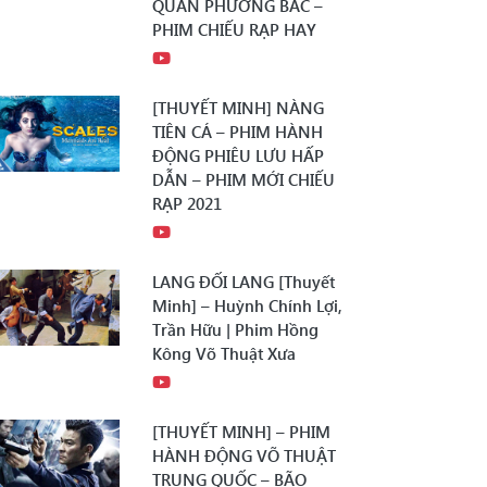
QUÂN PHƯƠNG BẮC –
PHIM CHIẾU RẠP HAY
[THUYẾT MINH] NÀNG
TIÊN CÁ – PHIM HÀNH
ĐỘNG PHIÊU LƯU HẤP
DẪN – PHIM MỚI CHIẾU
RẠP 2021
LANG ĐỐI LANG [Thuyết
Minh] – Huỳnh Chính Lợi,
Trần Hữu | Phim Hồng
Kông Võ Thuật Xưa
[THUYẾT MINH] – PHIM
HÀNH ĐỘNG VÕ THUẬT
TRUNG QUỐC – BÃO