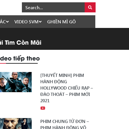
ÁC
VIDEO SVM
GHIỀN MÌ GÕ
Trái Tim Còn Mãi
ideo tiếp theo
[THUYẾT MINH] PHIM
HÀNH ĐỘNG
HOLLYWOOD CHIẾU RẠP –
ĐÀO THOÁT – PHIM MỚI
2021
PHIM CHUNG TỬ ĐƠN –
PHIM HÀNH ĐỘNG VÕ