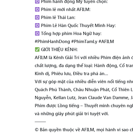
Phim hành động Mỹ tuyển chọn:
Phim lẻ mới nhất AFILM:
Phim lẻ Thái Lan:
Phim Lẻ Hàn Quốc Thuyết Minh Hay:
Tổng hợp phim Hoa Ngữ hay:
#PhimHanhDong #PhimTamLy #AFILM
GIỚI THIỆU KÊNH:
AFILM là Kênh Giải Trí với nhiều Phim điện ảnh
chất lượng, đa dạng thể loại: Hành động, Cổ tra
Kinh dị, Phiêu lưu, Điều tra phá án…
Với sự góp mặt của nhiều diễn viên nổi tiếng 
Quách Phú Thành, Châu Nhuận Phát, Cổ Thiên Lạ
Nguyễn, Kellan Lutz, Jean Claude Van Damme, Ja
Phim được Lồng tiếng – Thuyết minh chuyên ngh
và những giây phút giải trí tuyệt vời.
——–
© Bản quyền thuộc về AFILM, mọi hành vi sao ch