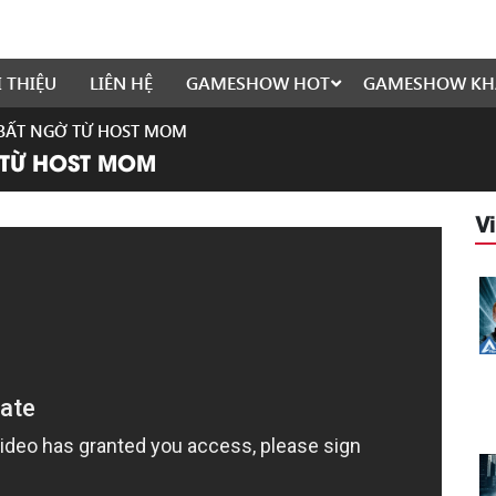
I THIỆU
LIÊN HỆ
GAMESHOW HOT
GAMESHOW KH
 BẤT NGỜ TỪ HOST MOM
 TỪ HOST MOM
V