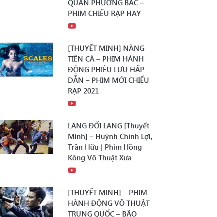
QUÂN PHƯƠNG BẮC –
PHIM CHIẾU RẠP HAY
[THUYẾT MINH] NÀNG
TIÊN CÁ – PHIM HÀNH
ĐỘNG PHIÊU LƯU HẤP
DẪN – PHIM MỚI CHIẾU
RẠP 2021
LANG ĐỐI LANG [Thuyết
Minh] – Huỳnh Chính Lợi,
Trần Hữu | Phim Hồng
Kông Võ Thuật Xưa
[THUYẾT MINH] – PHIM
HÀNH ĐỘNG VÕ THUẬT
TRUNG QUỐC – BÃO