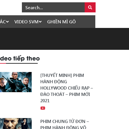
ÁC
VIDEO SVM
GHIỀN MÌ GÕ
ideo tiếp theo
[THUYẾT MINH] PHIM
HÀNH ĐỘNG
HOLLYWOOD CHIẾU RẠP –
ĐÀO THOÁT – PHIM MỚI
2021
PHIM CHUNG TỬ ĐƠN –
PHIM HÀNH ĐỘNG VÕ