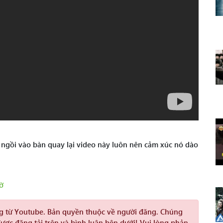
à ngồi vào bàn quay lại video này luôn nên cảm xúc nó dào
ờ
ng từ Youtube. Bản quyền thuộc về người đăng. Chúng
được đăng tải trên và bình luận bên dưới! Vui lòng phản