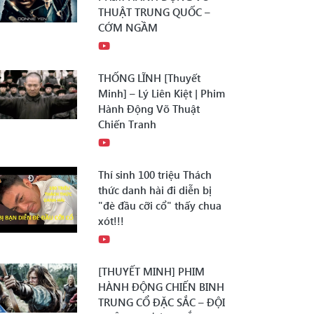
THUẬT TRUNG QUỐC –
CỚM NGẦM
THỐNG LĨNH [Thuyết
Minh] – Lý Liên Kiệt | Phim
Hành Động Võ Thuật
Chiến Tranh
Thí sinh 100 triệu Thách
thức danh hài đi diễn bị
"đè đầu cỡi cổ" thấy chua
xót!!!
[THUYẾT MINH] PHIM
HÀNH ĐỘNG CHIẾN BINH
TRUNG CỔ ĐẶC SẮC – ĐỘI