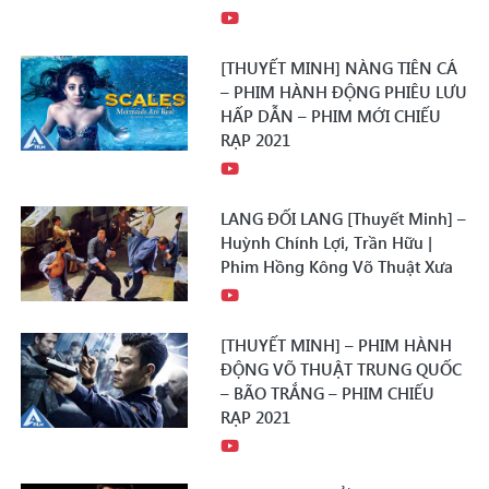
[THUYẾT MINH] NÀNG TIÊN CÁ
– PHIM HÀNH ĐỘNG PHIÊU LƯU
HẤP DẪN – PHIM MỚI CHIẾU
RẠP 2021
LANG ĐỐI LANG [Thuyết Minh] –
Huỳnh Chính Lợi, Trần Hữu |
Phim Hồng Kông Võ Thuật Xưa
[THUYẾT MINH] – PHIM HÀNH
ĐỘNG VÕ THUẬT TRUNG QUỐC
– BÃO TRẮNG – PHIM CHIẾU
RẠP 2021