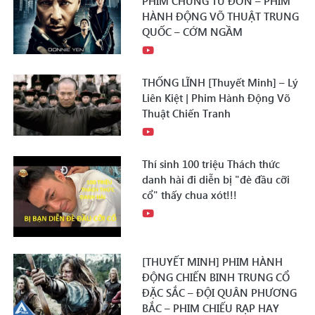
PHIM CHUNG TỬ ĐƠN – PHIM
HÀNH ĐỘNG VÕ THUẬT TRUNG
QUỐC – CỚM NGẦM
THỐNG LĨNH [Thuyết Minh] – Lý
Liên Kiệt | Phim Hành Động Võ
Thuật Chiến Tranh
Thí sinh 100 triệu Thách thức
danh hài đi diễn bị "đè đầu cỡi
cổ" thấy chua xót!!!
[THUYẾT MINH] PHIM HÀNH
ĐỘNG CHIẾN BINH TRUNG CỔ
ĐẶC SẮC – ĐỘI QUÂN PHƯƠNG
BẮC – PHIM CHIẾU RẠP HAY