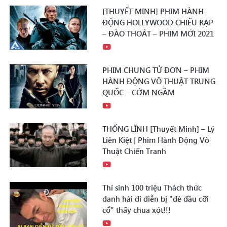
[THUYẾT MINH] PHIM HÀNH
ĐỘNG HOLLYWOOD CHIẾU RẠP
– ĐÀO THOÁT – PHIM MỚI 2021
PHIM CHUNG TỬ ĐƠN – PHIM
HÀNH ĐỘNG VÕ THUẬT TRUNG
QUỐC – CỚM NGẦM
THỐNG LĨNH [Thuyết Minh] – Lý
Liên Kiệt | Phim Hành Động Võ
Thuật Chiến Tranh
Thí sinh 100 triệu Thách thức
danh hài đi diễn bị "đè đầu cỡi
cổ" thấy chua xót!!!