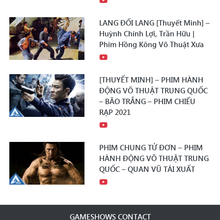
LANG ĐỐI LANG [Thuyết Minh] –
Huỳnh Chính Lợi, Trần Hữu |
Phim Hồng Kông Võ Thuật Xưa
[THUYẾT MINH] – PHIM HÀNH
ĐỘNG VÕ THUẬT TRUNG QUỐC
– BÃO TRẮNG – PHIM CHIẾU
RẠP 2021
PHIM CHUNG TỬ ĐƠN – PHIM
HÀNH ĐỘNG VÕ THUẬT TRUNG
QUỐC – QUAN VŨ TÁI XUẤT
GAMESHOWS CONTACT