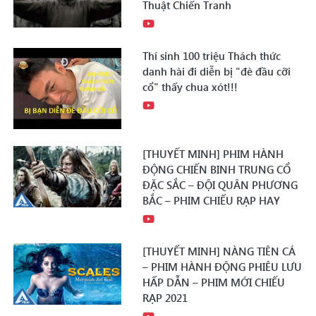
Thuật Chiến Tranh
Thí sinh 100 triệu Thách thức
danh hài đi diễn bị "đè đầu cỡi
cổ" thấy chua xót!!!
[THUYẾT MINH] PHIM HÀNH
ĐỘNG CHIẾN BINH TRUNG CỔ
ĐẶC SẮC – ĐỘI QUÂN PHƯƠNG
BẮC – PHIM CHIẾU RẠP HAY
[THUYẾT MINH] NÀNG TIÊN CÁ
– PHIM HÀNH ĐỘNG PHIÊU LƯU
HẤP DẪN – PHIM MỚI CHIẾU
RẠP 2021