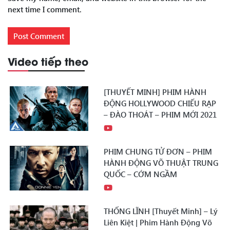
next time I comment.
Video tiếp theo
[THUYẾT MINH] PHIM HÀNH
ĐỘNG HOLLYWOOD CHIẾU RẠP
– ĐÀO THOÁT – PHIM MỚI 2021
PHIM CHUNG TỬ ĐƠN – PHIM
HÀNH ĐỘNG VÕ THUẬT TRUNG
QUỐC – CỚM NGẦM
THỐNG LĨNH [Thuyết Minh] – Lý
Liên Kiệt | Phim Hành Động Võ