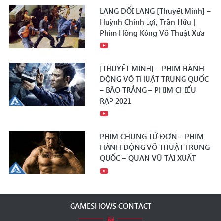
LANG ĐỐI LANG [Thuyết Minh] –
Huỳnh Chính Lợi, Trần Hữu |
Phim Hồng Kông Võ Thuật Xưa
[THUYẾT MINH] – PHIM HÀNH
ĐỘNG VÕ THUẬT TRUNG QUỐC
– BÃO TRẮNG – PHIM CHIẾU
RẠP 2021
PHIM CHUNG TỬ ĐƠN – PHIM
HÀNH ĐỘNG VÕ THUẬT TRUNG
QUỐC – QUAN VŨ TÁI XUẤT
GAMESHOWS CONTACT