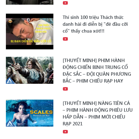
Thí sinh 100 triệu Thách thức
danh hài đi diễn bị "đè đầu cỡi
cổ" thấy chua xót!!!
[THUYẾT MINH] PHIM HÀNH
ĐỘNG CHIẾN BINH TRUNG CỔ
ĐẶC SẮC – ĐỘI QUÂN PHƯƠNG
BẮC – PHIM CHIẾU RẠP HAY
[THUYẾT MINH] NÀNG TIÊN CÁ
– PHIM HÀNH ĐỘNG PHIÊU LƯU
HẤP DẪN – PHIM MỚI CHIẾU
RẠP 2021