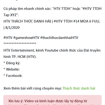
Cú pháp tìm nhanh chính xác: “HTV TTDH” hoặc “#HTV TTDH
Tap XYZ”.
HTV THÁCH THỨC DANH HÀI | #HTV TTDH #14 MÙA 6 FULL
| 8/1/2020
#HTV #gameshowHTV #thachthucdanhhaiHTV
********************
HTV Entertainment, kênh Youtube chính thức của Đài truyền
hình TP. HCM (HTV).
* Đăng ký:
* Website:
* Facebook:
Xem thêm bài viết cùng chuyên mục
Thách thức danh hài
Xin lưu ý:
Video và bình luận được lấy tự động từ