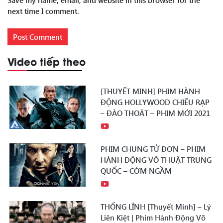
Save my name, email, and website in this browser for the
next time I comment.
Video tiếp theo
[THUYẾT MINH] PHIM HÀNH
ĐỘNG HOLLYWOOD CHIẾU RẠP
– ĐÀO THOÁT – PHIM MỚI 2021
PHIM CHUNG TỬ ĐƠN – PHIM
HÀNH ĐỘNG VÕ THUẬT TRUNG
QUỐC – CỚM NGẦM
THỐNG LĨNH [Thuyết Minh] – Lý
Liên Kiệt | Phim Hành Động Võ