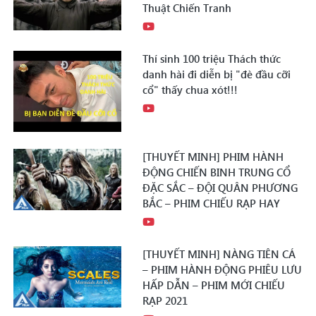
Thuật Chiến Tranh
Thí sinh 100 triệu Thách thức
danh hài đi diễn bị "đè đầu cỡi
cổ" thấy chua xót!!!
[THUYẾT MINH] PHIM HÀNH
ĐỘNG CHIẾN BINH TRUNG CỔ
ĐẶC SẮC – ĐỘI QUÂN PHƯƠNG
BẮC – PHIM CHIẾU RẠP HAY
[THUYẾT MINH] NÀNG TIÊN CÁ
– PHIM HÀNH ĐỘNG PHIÊU LƯU
HẤP DẪN – PHIM MỚI CHIẾU
RẠP 2021