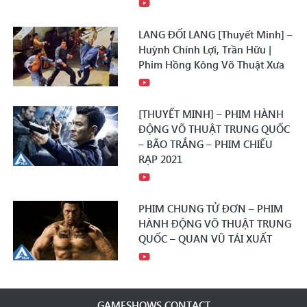
LANG ĐỐI LANG [Thuyết Minh] –
Huỳnh Chính Lợi, Trần Hữu |
Phim Hồng Kông Võ Thuật Xưa
[THUYẾT MINH] – PHIM HÀNH
ĐỘNG VÕ THUẬT TRUNG QUỐC
– BÃO TRẮNG – PHIM CHIẾU
RẠP 2021
PHIM CHUNG TỬ ĐƠN – PHIM
HÀNH ĐỘNG VÕ THUẬT TRUNG
QUỐC – QUAN VŨ TÁI XUẤT
GAMESHOWS CONTACT