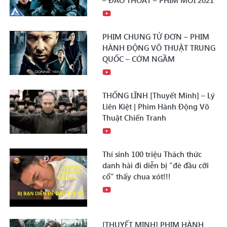
– ĐÀO THOÁT – PHIM MỚI 2021
PHIM CHUNG TỬ ĐƠN – PHIM
HÀNH ĐỘNG VÕ THUẬT TRUNG
QUỐC – CỚM NGẦM
THỐNG LĨNH [Thuyết Minh] – Lý
Liên Kiệt | Phim Hành Động Võ
Thuật Chiến Tranh
Thí sinh 100 triệu Thách thức
danh hài đi diễn bị "đè đầu cỡi
cổ" thấy chua xót!!!
[THUYẾT MINH] PHIM HÀNH