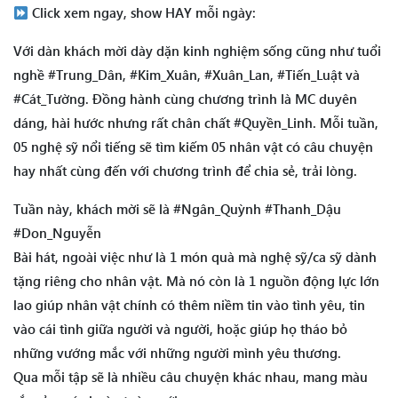
Click xem ngay, show HAY mỗi ngày:
Với dàn khách mời dày dặn kinh nghiệm sống cũng như tuổi
nghề #Trung_Dân, #Kim_Xuân, #Xuân_Lan, #Tiến_Luật và
#Cát_Tường. Đồng hành cùng chương trình là MC duyên
dáng, hài hước nhưng rất chân chất #Quyền_Linh. Mỗi tuần,
05 nghệ sỹ nổi tiếng sẽ tìm kiếm 05 nhân vật có câu chuyện
hay nhất cùng đến với chương trình để chia sẻ, trải lòng.
Tuần này, khách mời sẽ là #Ngân_Quỳnh #Thanh_Dậu
#Don_Nguyễn
Bài hát, ngoài việc như là 1 món quà mà nghệ sỹ/ca sỹ dành
tặng riêng cho nhân vật. Mà nó còn là 1 nguồn động lực lớn
lao giúp nhân vật chính có thêm niềm tin vào tình yêu, tin
vào cái tình giữa người và người, hoặc giúp họ tháo bỏ
những vướng mắc với những người mình yêu thương.
Qua mỗi tập sẽ là nhiều câu chuyện khác nhau, mang màu