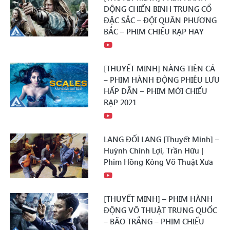
ĐỘNG CHIẾN BINH TRUNG CỔ
ĐẶC SẮC – ĐỘI QUÂN PHƯƠNG
BẮC – PHIM CHIẾU RẠP HAY
[THUYẾT MINH] NÀNG TIÊN CÁ
– PHIM HÀNH ĐỘNG PHIÊU LƯU
HẤP DẪN – PHIM MỚI CHIẾU
RẠP 2021
LANG ĐỐI LANG [Thuyết Minh] –
Huỳnh Chính Lợi, Trần Hữu |
Phim Hồng Kông Võ Thuật Xưa
[THUYẾT MINH] – PHIM HÀNH
ĐỘNG VÕ THUẬT TRUNG QUỐC
– BÃO TRẮNG – PHIM CHIẾU