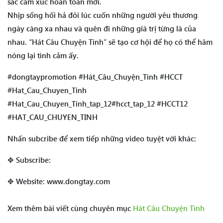
sắc cảm xúc hoàn toàn mới.
Nhịp sống hối hả đôi lúc cuốn những người yêu thương
ngày càng xa nhau và quên đi những giá trị từng là của
nhau. “Hát Câu Chuyện Tình” sẽ tạo cơ hội để họ có thể hâm
nóng lại tình cảm ấy.
#dongtaypromotion #Hát_Câu_Chuyện_Tình #HCCT
#Hat_Cau_Chuyen_Tinh
#Hat_Cau_Chuyen_Tinh_tap_12#hcct_tap_12 #HCCT12
#HAT_CAU_CHUYEN_TINH
Nhấn subcribe để xem tiếp những video tuyệt vời khác:
✥ Subscribe:
✥ Website: www.dongtay.com
Xem thêm bài viết cùng chuyên mục
Hát Câu Chuyện Tình