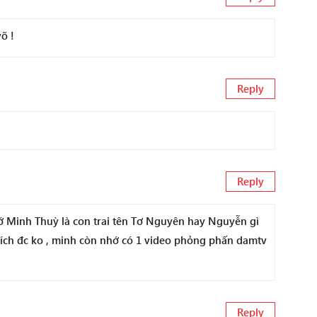
õ !
Reply
Reply
hớ Minh Thuỳ là con trai tên Tơ Nguyên hay Nguyễn gì
i thích đc ko , minh còn nhớ có 1 video phỏng phấn damtv
Reply