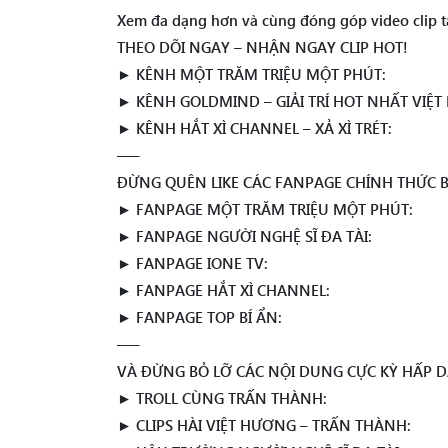
Xem đa dạng hơn và cùng đóng góp video clip tạ
THEO DÕI NGAY – NHẬN NGAY CLIP HOT!
► KÊNH MỘT TRĂM TRIỆU MỘT PHÚT:
► KÊNH GOLDMIND – GIẢI TRÍ HOT NHẤT VIỆT
► KÊNH HẮT XÌ CHANNEL – XẢ XÌ TRÉT:
—–
ĐỪNG QUÊN LIKE CÁC FANPAGE CHÍNH THỨC 
► FANPAGE MỘT TRĂM TRIỆU MỘT PHÚT:
► FANPAGE NGƯỜI NGHỆ SĨ ĐA TÀI:
► FANPAGE IONE TV:
► FANPAGE HẮT XÌ CHANNEL:
► FANPAGE TOP BÍ ẨN:
—–
VÀ ĐỪNG BỎ LỠ CÁC NỘI DUNG CỰC KỲ HẤP D
► TROLL CÙNG TRẤN THÀNH:
► CLIPS HÀI VIỆT HƯƠNG – TRẤN THÀNH: