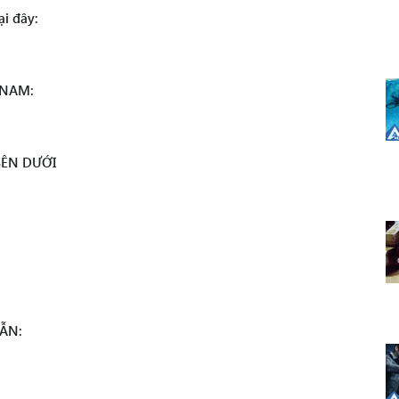
i đây:
 NAM:
BÊN DƯỚI
ẪN: