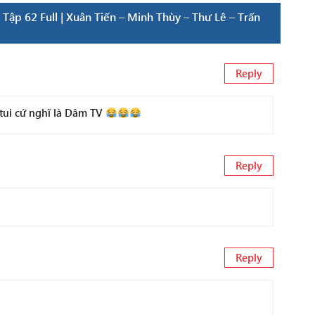
ập 62 Full | Xuân Tiến – Minh Thùy – Thư Lê – Trấn
Reply
 tui cứ nghĩ là Dâm TV
Reply
Reply