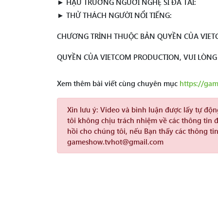
► HẬU TRƯỜNG NGƯỜI NGHỆ SĨ ĐA TÀI:
► THỬ THÁCH NGƯỜI NỔI TIẾNG:
CHƯƠNG TRÌNH THUỘC BẢN QUYỀN CỦA VIET
QUYỀN CỦA VIETCOM PRODUCTION, VUI LÒN
Xem thêm bài viết cùng chuyên mục
https://ga
Xin lưu ý:
Video và bình luận được lấy tự độ
tôi không chịu trách nhiệm về các thông tin 
hồi cho chúng tôi, nếu Bạn thấy các thông tin
gameshow.tvhot@gmail.com