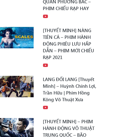
QUÂN PHƯƠNG BẮC –
PHIM CHIẾU RẠP HAY
[THUYẾT MINH] NÀNG
TIÊN CÁ – PHIM HÀNH
ĐỘNG PHIÊU LƯU HẤP
DẪN – PHIM MỚI CHIẾU
RẠP 2021
LANG ĐỐI LANG [Thuyết
Minh] – Huỳnh Chính Lợi,
Trần Hữu | Phim Hồng
Kông Võ Thuật Xưa
[THUYẾT MINH] – PHIM
HÀNH ĐỘNG VÕ THUẬT
TRUNG QUỐC – BÃO