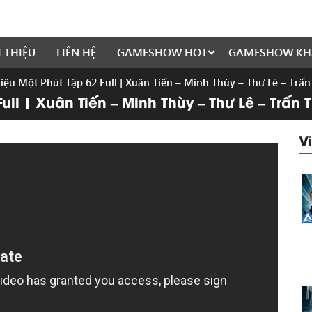
I THIỆU
LIÊN HỆ
GAMESHOW HOT
GAMESHOW KH
iệu Một Phút Tập 62 Full | Xuân Tiến – Minh Thùy – Thư Lê – Trấ
ull | Xuân Tiến – Minh Thùy – Thư Lê – Trấn
V