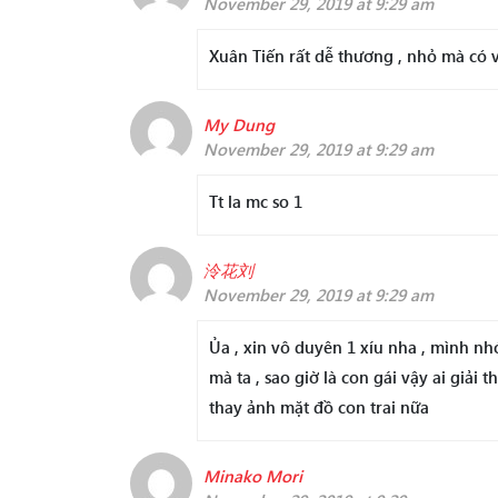
November 29, 2019 at 9:29 am
Xuân Tiến rất dễ thương , nhỏ mà có v
My Dung
November 29, 2019 at 9:29 am
Tt la mc so 1
泠花刘
November 29, 2019 at 9:29 am
Ủa , xin vô duyên 1 xíu nha , mình n
mà ta , sao giờ là con gái vậy ai giả
thay ảnh mặt đồ con trai nữa
Minako Mori