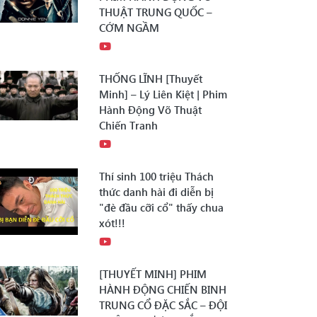
THUẬT TRUNG QUỐC –
CỚM NGẦM
THỐNG LĨNH [Thuyết
Minh] – Lý Liên Kiệt | Phim
Hành Động Võ Thuật
Chiến Tranh
Thí sinh 100 triệu Thách
thức danh hài đi diễn bị
"đè đầu cỡi cổ" thấy chua
xót!!!
[THUYẾT MINH] PHIM
HÀNH ĐỘNG CHIẾN BINH
TRUNG CỔ ĐẶC SẮC – ĐỘI