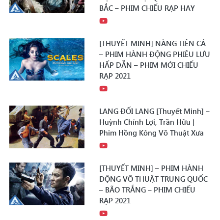
BẮC – PHIM CHIẾU RẠP HAY
[THUYẾT MINH] NÀNG TIÊN CÁ
– PHIM HÀNH ĐỘNG PHIÊU LƯU
HẤP DẪN – PHIM MỚI CHIẾU
RẠP 2021
LANG ĐỐI LANG [Thuyết Minh] –
Huỳnh Chính Lợi, Trần Hữu |
Phim Hồng Kông Võ Thuật Xưa
[THUYẾT MINH] – PHIM HÀNH
ĐỘNG VÕ THUẬT TRUNG QUỐC
– BÃO TRẮNG – PHIM CHIẾU
RẠP 2021