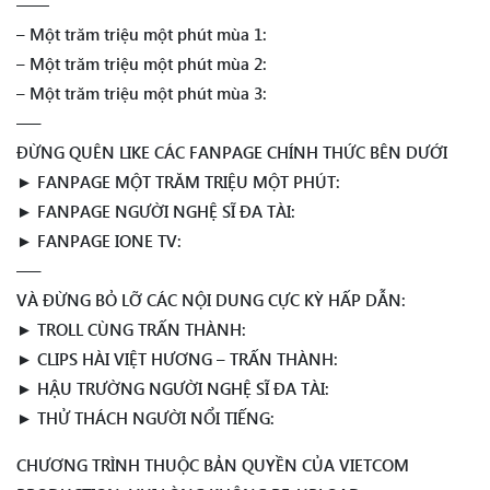
——
– Một trăm triệu một phút mùa 1:
– Một trăm triệu một phút mùa 2:
– Một trăm triệu một phút mùa 3:
—–
ĐỪNG QUÊN LIKE CÁC FANPAGE CHÍNH THỨC BÊN DƯỚI
► FANPAGE MỘT TRĂM TRIỆU MỘT PHÚT:
► FANPAGE NGƯỜI NGHỆ SĨ ĐA TÀI:
► FANPAGE IONE TV:
—–
VÀ ĐỪNG BỎ LỠ CÁC NỘI DUNG CỰC KỲ HẤP DẪN:
► TROLL CÙNG TRẤN THÀNH:
► CLIPS HÀI VIỆT HƯƠNG – TRẤN THÀNH:
► HẬU TRƯỜNG NGƯỜI NGHỆ SĨ ĐA TÀI:
► THỬ THÁCH NGƯỜI NỔI TIẾNG:
CHƯƠNG TRÌNH THUỘC BẢN QUYỀN CỦA VIETCOM