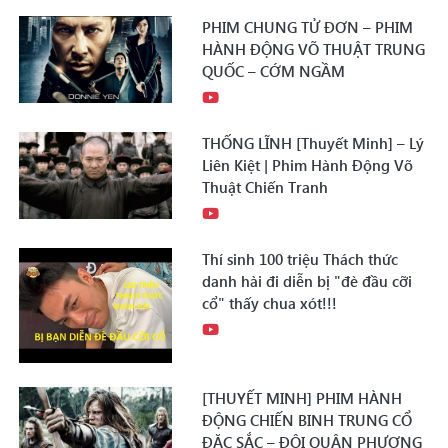
PHIM CHUNG TỬ ĐƠN – PHIM
HÀNH ĐỘNG VÕ THUẬT TRUNG
QUỐC – CỚM NGẦM
THỐNG LĨNH [Thuyết Minh] – Lý
Liên Kiệt | Phim Hành Động Võ
Thuật Chiến Tranh
Thí sinh 100 triệu Thách thức
danh hài đi diễn bị "đè đầu cỡi
cổ" thấy chua xót!!!
[THUYẾT MINH] PHIM HÀNH
ĐỘNG CHIẾN BINH TRUNG CỔ
ĐẶC SẮC – ĐỘI QUÂN PHƯƠNG