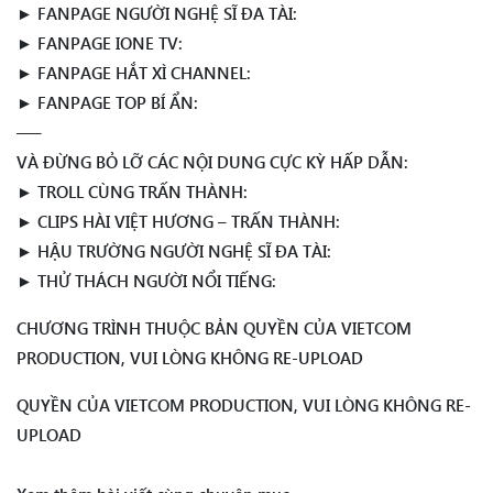
► FANPAGE NGƯỜI NGHỆ SĨ ĐA TÀI:
► FANPAGE IONE TV:
► FANPAGE HẮT XÌ CHANNEL:
► FANPAGE TOP BÍ ẨN:
—–
VÀ ĐỪNG BỎ LỠ CÁC NỘI DUNG CỰC KỲ HẤP DẪN:
► TROLL CÙNG TRẤN THÀNH:
► CLIPS HÀI VIỆT HƯƠNG – TRẤN THÀNH:
► HẬU TRƯỜNG NGƯỜI NGHỆ SĨ ĐA TÀI:
► THỬ THÁCH NGƯỜI NỔI TIẾNG:
CHƯƠNG TRÌNH THUỘC BẢN QUYỀN CỦA VIETCOM
PRODUCTION, VUI LÒNG KHÔNG RE-UPLOAD
QUYỀN CỦA VIETCOM PRODUCTION, VUI LÒNG KHÔNG RE-
UPLOAD