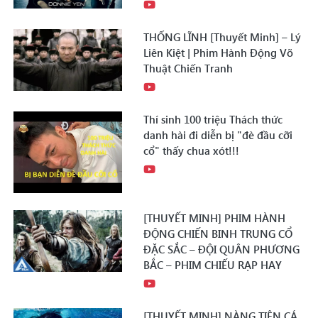
THỐNG LĨNH [Thuyết Minh] – Lý
Liên Kiệt | Phim Hành Động Võ
Thuật Chiến Tranh
Thí sinh 100 triệu Thách thức
danh hài đi diễn bị "đè đầu cỡi
cổ" thấy chua xót!!!
[THUYẾT MINH] PHIM HÀNH
ĐỘNG CHIẾN BINH TRUNG CỔ
ĐẶC SẮC – ĐỘI QUÂN PHƯƠNG
BẮC – PHIM CHIẾU RẠP HAY
[THUYẾT MINH] NÀNG TIÊN CÁ