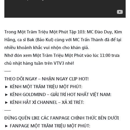
Trong Một Trăm Triệu Một Phút Tập 103: MC Đào Duy, Kim
Hằng, ca sĩ Bak (Bảo Kul) cùng với MC Trấn Thành đã để lại
nhiều khoảnh khắc vui nhộn cho khán giả.
Nhớ đón xem Một Trăm Triệu Một Phút vào lúc 11:00 trưa
chủ nhật hàng tuần trên VTV3 nhé!
—–
THEO DÕI NGAY – NHẬN NGAY CLIP HOT!
► KÊNH MỘT TRĂM TRIỆU MỘT PHÚT:
► KÊNH GOLDMIND – GIẢI TRÍ HOT NHẤT VIỆT NAM:
► KÊNH HẮT XÌ CHANNEL – XẢ XÌ TRÉT:
—–
ĐỪNG QUÊN LIKE CÁC FANPAGE CHÍNH THỨC BÊN DƯỚI
► FANPAGE MỘT TRĂM TRIỆU MỘT PHÚT: