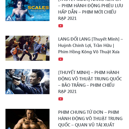
– PHIM HÀNH ĐỘNG PHIÊU LƯU
HẤP DẪN – PHIM MỚI CHIẾU
RẠP 2021
LANG ĐỐI LANG [Thuyết Minh] –
Huỳnh Chính Lợi, Trần Hữu |
Phim Hồng Kông Võ Thuật Xưa
[THUYẾT MINH] – PHIM HÀNH
ĐỘNG VÕ THUẬT TRUNG QUỐC
– BÃO TRẮNG – PHIM CHIẾU
RẠP 2021
PHIM CHUNG TỬ ĐƠN – PHIM
HÀNH ĐỘNG VÕ THUẬT TRUNG
QUỐC – QUAN VŨ TÁI XUẤT