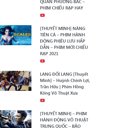
QUÂN PHƯƠNG BẮC –
PHIM CHIẾU RẠP HAY
[THUYẾT MINH] NÀNG
TIÊN CÁ – PHIM HÀNH
ĐỘNG PHIÊU LƯU HẤP
DẪN – PHIM MỚI CHIẾU
RẠP 2021
LANG ĐỐI LANG [Thuyết
Minh] – Huỳnh Chính Lợi,
Trần Hữu | Phim Hồng
Kông Võ Thuật Xưa
[THUYẾT MINH] – PHIM
HÀNH ĐỘNG VÕ THUẬT
TRUNG QUỐC – BÃO