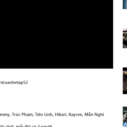
ntruanhetap52
ammy, Trúc Phạm, Tiên Linh, Hikari, Kaycee, Mẫn Nghi
 chơi, mỗi đội có 3 người.