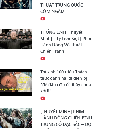
THUẬT TRUNG QUỐC –
CỚM NGẦM
THỐNG LĨNH [Thuyết
Minh] – Lý Liên Kiệt | Phim
Hành Động Võ Thuật
Chiến Tranh
Thí sinh 100 triệu Thách
thức danh hài đi diễn bị
"đè đầu cỡi cổ" thấy chua
xót!!!
[THUYẾT MINH] PHIM
HÀNH ĐỘNG CHIẾN BINH
TRUNG CỔ ĐẶC SẮC – ĐỘI