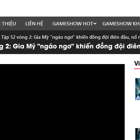
I THIỆU
LIÊN HỆ
GAMESHOW HOT
GAMESHOW KH
| Tập 52 vòng 2: Gia Mỹ "ngáo ngơ" khiến đồng đội điên đầu, nổ 
ng 2: Gia Mỹ "ngáo ngơ" khiến đồng đội điê
V