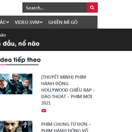
ÁC
VIDEO SVM
GHIỀN MÌ GÕ
não
n đầu, nổ não
ideo tiếp theo
[THUYẾT MINH] PHIM
HÀNH ĐỘNG
HOLLYWOOD CHIẾU RẠP –
ĐÀO THOÁT – PHIM MỚI
2021
PHIM CHUNG TỬ ĐƠN –
PHIM HÀNH ĐỘNG VÕ