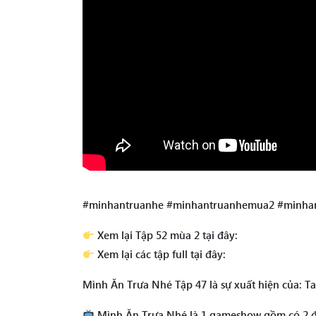
#minhantruanhe #minhantruanhemua2 #minha
Xem lại Tập 52 mùa 2 tại đây:
Xem lại các tập full tại đây:
Mình Ăn Trưa Nhé Tập 47 là sự xuất hiện của: T
Mình Ăn Trưa Nhé là 1 gameshow gồm có 2 đội