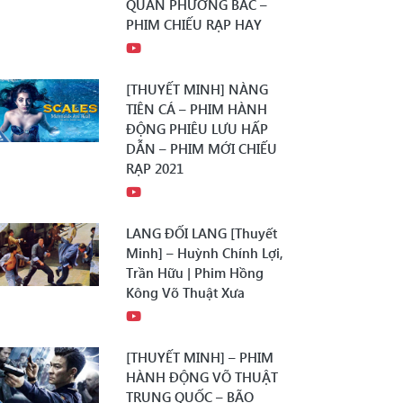
QUÂN PHƯƠNG BẮC –
PHIM CHIẾU RẠP HAY
[THUYẾT MINH] NÀNG
TIÊN CÁ – PHIM HÀNH
ĐỘNG PHIÊU LƯU HẤP
DẪN – PHIM MỚI CHIẾU
RẠP 2021
LANG ĐỐI LANG [Thuyết
Minh] – Huỳnh Chính Lợi,
Trần Hữu | Phim Hồng
Kông Võ Thuật Xưa
[THUYẾT MINH] – PHIM
HÀNH ĐỘNG VÕ THUẬT
TRUNG QUỐC – BÃO