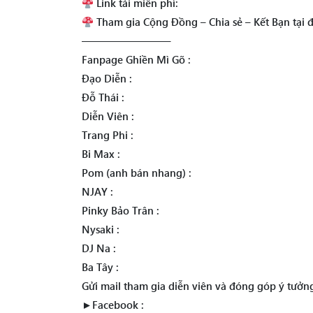
Link tải miễn phí:
Tham gia Cộng Đồng – Chia sẻ – Kết Bạn tại đ
————————–
Fanpage Ghiền Mì Gõ :
Đạo Diễn :
Đỗ Thái :
Diễn Viên :
Trang Phi :
Bi Max :
Pom (anh bán nhang) :
NJAY :
Pinky Bảo Trân :
Nysaki :
DJ Na :
Ba Tây :
Gửi mail tham gia diễn viên và đóng góp ý tưở
►Facebook :