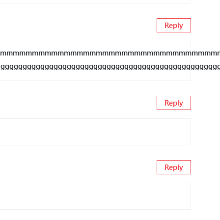
Reply
mmmmmmmmmmmmmmmmmmmmmmmmmmmmmmmmmmmmmmmmmmmmmmmmmmmmmmmmmm
gggggggggggggggggggggggggggggggggggggggggggggggggg
Reply
Reply