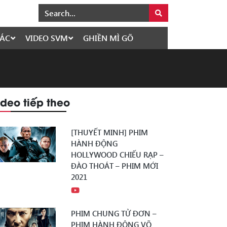
ÁC
VIDEO SVM
GHIỀN MÌ GÕ
ideo tiếp theo
[THUYẾT MINH] PHIM
HÀNH ĐỘNG
HOLLYWOOD CHIẾU RẠP –
ĐÀO THOÁT – PHIM MỚI
2021
PHIM CHUNG TỬ ĐƠN –
PHIM HÀNH ĐỘNG VÕ