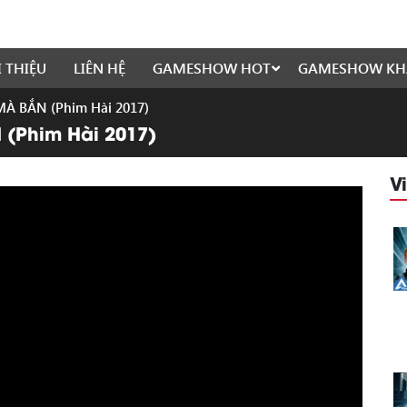
I THIỆU
LIÊN HỆ
GAMESHOW HOT
GAMESHOW KH
 MÀ BẮN (Phim Hài 2017)
N (Phim Hài 2017)
V