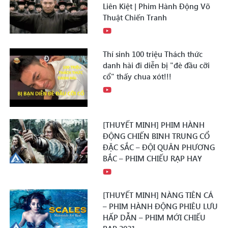
Liên Kiệt | Phim Hành Động Võ
Thuật Chiến Tranh
Thí sinh 100 triệu Thách thức
danh hài đi diễn bị "đè đầu cỡi
cổ" thấy chua xót!!!
[THUYẾT MINH] PHIM HÀNH
ĐỘNG CHIẾN BINH TRUNG CỔ
ĐẶC SẮC – ĐỘI QUÂN PHƯƠNG
BẮC – PHIM CHIẾU RẠP HAY
[THUYẾT MINH] NÀNG TIÊN CÁ
– PHIM HÀNH ĐỘNG PHIÊU LƯU
HẤP DẪN – PHIM MỚI CHIẾU