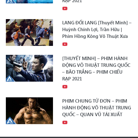
RẠP 2021
LANG ĐỐI LANG [Thuyết Minh] –
Huỳnh Chính Lợi, Trần Hữu |
Phim Hồng Kông Võ Thuật Xưa
[THUYẾT MINH] – PHIM HÀNH
ĐỘNG VÕ THUẬT TRUNG QUỐC
– BÃO TRẮNG – PHIM CHIẾU
RẠP 2021
PHIM CHUNG TỬ ĐƠN – PHIM
HÀNH ĐỘNG VÕ THUẬT TRUNG
QUỐC – QUAN VŨ TÁI XUẤT