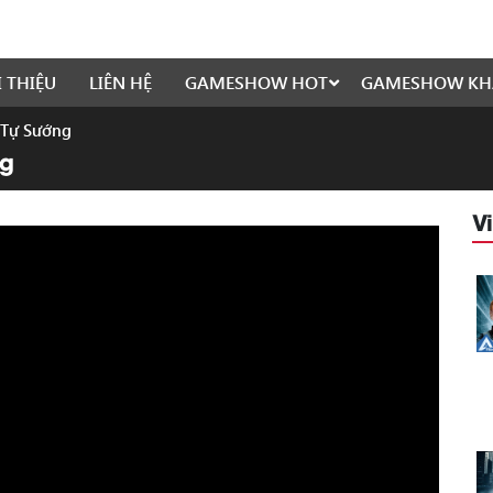
I THIỆU
LIÊN HỆ
GAMESHOW HOT
GAMESHOW KH
 Tự Sướng
ng
V