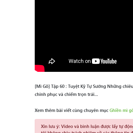
[Mì Gõ] Tập 60 : Tuyệt Kỹ Tự Sướng Những chiê
chinh phục và chiếm trọn trái…
Xem thêm bài viết cùng chuyên mục
Ghiền mì g
Xin lưu ý:
Video và bình luận được lấy tự độ
tôi không chịu trách nhiệm về các thông tin 