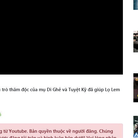
u trò thâm độc của mụ Dì Ghẻ và Tuyệt Kỹ đã giúp Lọ Lem
õ
ng từ Youtube. Bản quyền thuộc về người đăng. Chúng
được đăng tải trên và bình luận bên dưới! Vui lòng phản