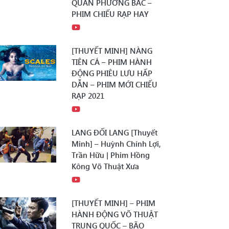
QUÂN PHƯƠNG BẮC –
PHIM CHIẾU RẠP HAY
[THUYẾT MINH] NÀNG
TIÊN CÁ – PHIM HÀNH
ĐỘNG PHIÊU LƯU HẤP
DẪN – PHIM MỚI CHIẾU
RẠP 2021
LANG ĐỐI LANG [Thuyết
Minh] – Huỳnh Chính Lợi,
Trần Hữu | Phim Hồng
Kông Võ Thuật Xưa
[THUYẾT MINH] – PHIM
HÀNH ĐỘNG VÕ THUẬT
TRUNG QUỐC – BÃO