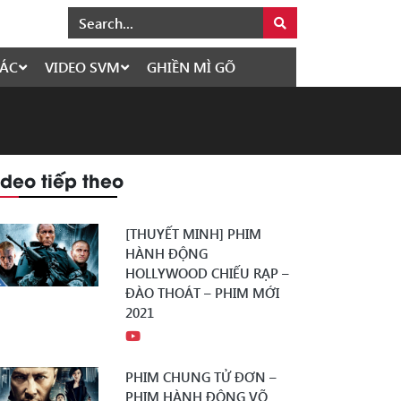
ÁC
VIDEO SVM
GHIỀN MÌ GÕ
ideo tiếp theo
[THUYẾT MINH] PHIM
HÀNH ĐỘNG
HOLLYWOOD CHIẾU RẠP –
ĐÀO THOÁT – PHIM MỚI
2021
PHIM CHUNG TỬ ĐƠN –
PHIM HÀNH ĐỘNG VÕ