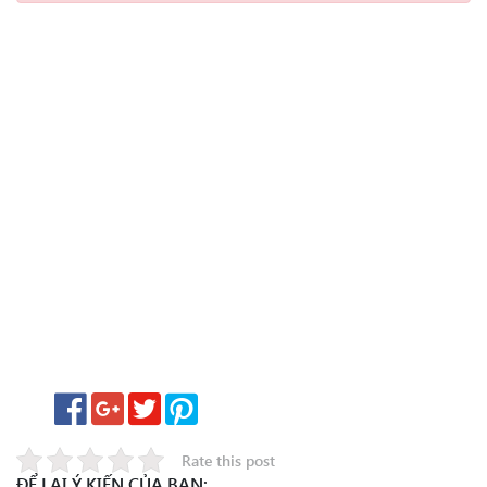
Rate this post
ĐỂ LẠI Ý KIẾN CỦA BẠN: