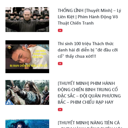
THỐNG LĨNH [Thuyết Minh] – Lý
Liên Kiệt | Phim Hành Động Võ
Thuật Chiến Tranh
Thí sinh 100 triệu Thách thức
danh hài đi diễn bị "đè đầu cỡi
cổ" thấy chua xót!!!
[THUYẾT MINH] PHIM HÀNH
ĐỘNG CHIẾN BINH TRUNG CỔ
ĐẶC SẮC – ĐỘI QUÂN PHƯƠNG
BẮC – PHIM CHIẾU RẠP HAY
[THUYẾT MINH] NÀNG TIÊN CÁ