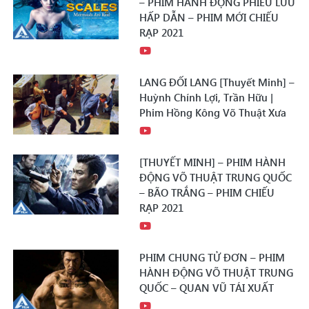
– PHIM HÀNH ĐỘNG PHIÊU LƯU
HẤP DẪN – PHIM MỚI CHIẾU
RẠP 2021
LANG ĐỐI LANG [Thuyết Minh] –
Huỳnh Chính Lợi, Trần Hữu |
Phim Hồng Kông Võ Thuật Xưa
[THUYẾT MINH] – PHIM HÀNH
ĐỘNG VÕ THUẬT TRUNG QUỐC
– BÃO TRẮNG – PHIM CHIẾU
RẠP 2021
PHIM CHUNG TỬ ĐƠN – PHIM
HÀNH ĐỘNG VÕ THUẬT TRUNG
QUỐC – QUAN VŨ TÁI XUẤT