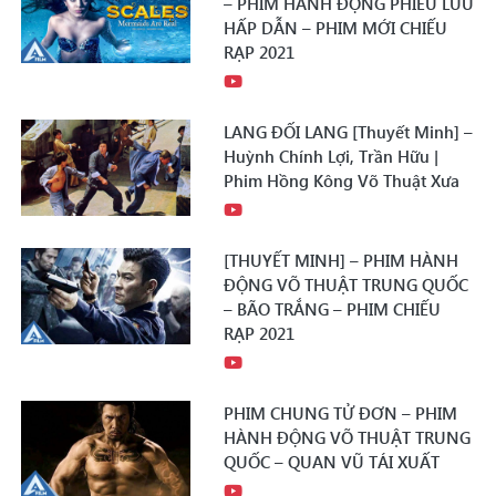
– PHIM HÀNH ĐỘNG PHIÊU LƯU
HẤP DẪN – PHIM MỚI CHIẾU
RẠP 2021
LANG ĐỐI LANG [Thuyết Minh] –
Huỳnh Chính Lợi, Trần Hữu |
Phim Hồng Kông Võ Thuật Xưa
[THUYẾT MINH] – PHIM HÀNH
ĐỘNG VÕ THUẬT TRUNG QUỐC
– BÃO TRẮNG – PHIM CHIẾU
RẠP 2021
PHIM CHUNG TỬ ĐƠN – PHIM
HÀNH ĐỘNG VÕ THUẬT TRUNG
QUỐC – QUAN VŨ TÁI XUẤT