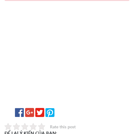
Rate this post
ĐỂ LẠI Ý KIẾN CỦA BẠN: