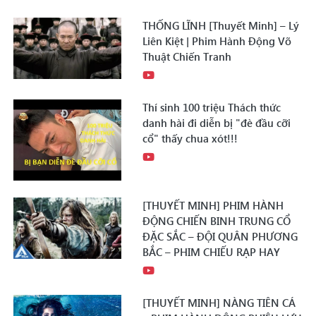
THỐNG LĨNH [Thuyết Minh] – Lý
Liên Kiệt | Phim Hành Động Võ
Thuật Chiến Tranh
Thí sinh 100 triệu Thách thức
danh hài đi diễn bị "đè đầu cỡi
cổ" thấy chua xót!!!
[THUYẾT MINH] PHIM HÀNH
ĐỘNG CHIẾN BINH TRUNG CỔ
ĐẶC SẮC – ĐỘI QUÂN PHƯƠNG
BẮC – PHIM CHIẾU RẠP HAY
[THUYẾT MINH] NÀNG TIÊN CÁ