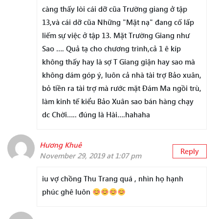
càng thấy lòi cái dỡ cũa Trường giang ở tập
13,và cái dỡ cũa Những "Mặt nạ" đang cố lấp
liếm sự việc ở tập 13. Mặt Trường Giang như
Sao …. Quả tạ cho chương trình,cả 1 ê kíp
không thấy hay là sợ T Giang giận hay sao mà
không dám góp ý, luôn cả nhà tài trợ Bảo xuân,
bỏ tiền ra tài trợ mà rước mặt Đám Ma ngồi trù,
làm kinh tế kiểu Bảo Xuân sao bán hàng chạy
dc Chời….. đúng là Hài….hahaha
Hương Khuê
Reply
November 29, 2019 at 1:07 pm
iu vợ chồng Thu Trang quá , nhìn họ hạnh
phúc ghê luôn