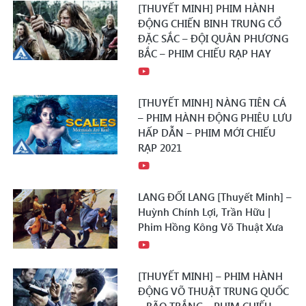
[THUYẾT MINH] PHIM HÀNH
ĐỘNG CHIẾN BINH TRUNG CỔ
ĐẶC SẮC – ĐỘI QUÂN PHƯƠNG
BẮC – PHIM CHIẾU RẠP HAY
[THUYẾT MINH] NÀNG TIÊN CÁ
– PHIM HÀNH ĐỘNG PHIÊU LƯU
HẤP DẪN – PHIM MỚI CHIẾU
RẠP 2021
LANG ĐỐI LANG [Thuyết Minh] –
Huỳnh Chính Lợi, Trần Hữu |
Phim Hồng Kông Võ Thuật Xưa
[THUYẾT MINH] – PHIM HÀNH
ĐỘNG VÕ THUẬT TRUNG QUỐC