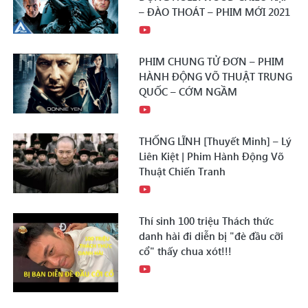
– ĐÀO THOÁT – PHIM MỚI 2021
PHIM CHUNG TỬ ĐƠN – PHIM
HÀNH ĐỘNG VÕ THUẬT TRUNG
QUỐC – CỚM NGẦM
THỐNG LĨNH [Thuyết Minh] – Lý
Liên Kiệt | Phim Hành Động Võ
Thuật Chiến Tranh
Thí sinh 100 triệu Thách thức
danh hài đi diễn bị "đè đầu cỡi
cổ" thấy chua xót!!!