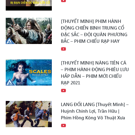
[THUYẾT MINH] PHIM HÀNH
ĐỘNG CHIẾN BINH TRUNG CỔ
ĐẶC SẮC – ĐỘI QUÂN PHƯƠNG
BẮC – PHIM CHIẾU RẠP HAY
[THUYẾT MINH] NÀNG TIÊN CÁ
– PHIM HÀNH ĐỘNG PHIÊU LƯU
HẤP DẪN – PHIM MỚI CHIẾU
RẠP 2021
LANG ĐỐI LANG [Thuyết Minh] –
Huỳnh Chính Lợi, Trần Hữu |
Phim Hồng Kông Võ Thuật Xưa