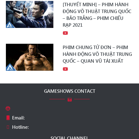
[THUYẾT MINH] – PHIM HÀNH
ĐỘNG VÕ THUẬT TRUNG QUỐC
– BÃO TRẮNG – PHIM CHIẾU
RẠP 2021
PHIM CHUNG TỬ ĐƠN – PHIM
HÀNH ĐỘNG VÕ THUẬT TRUNG
QUỐC – QUAN VŨ TÁI XUẤT
GAMESHOWS CONTACT
Email:
Hotline:
SOCIAL CHANNEL