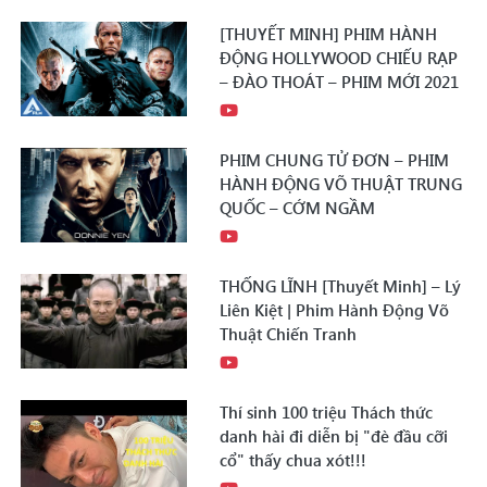
[THUYẾT MINH] PHIM HÀNH
ĐỘNG HOLLYWOOD CHIẾU RẠP
– ĐÀO THOÁT – PHIM MỚI 2021
PHIM CHUNG TỬ ĐƠN – PHIM
HÀNH ĐỘNG VÕ THUẬT TRUNG
QUỐC – CỚM NGẦM
THỐNG LĨNH [Thuyết Minh] – Lý
Liên Kiệt | Phim Hành Động Võ
Thuật Chiến Tranh
Thí sinh 100 triệu Thách thức
danh hài đi diễn bị "đè đầu cỡi
cổ" thấy chua xót!!!