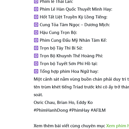
Phim lẻ Thái Lan:
Phim Lẻ Hàn Quốc Thuyết Minh Hay:
Hốt Tất Liệt Truyền Kỳ Lồng Tiếng:
Cung Tỏa Tâm Ngọc – Dương Mịch:
Hậu Cung Trọn Bộ:
Phim Cung Đấu Mỹ Nhân Tâm Kế:
Trọn bộ Tây Thi Bí Sử:
Trọn Bộ Khuynh Thế Hoàng Phi:
Trọn bộ Tuyết Sơn Phi Hồ tại:
Tổng hợp phim Hoa Ngữ hay:
Một cảnh sát nằm vùng buồn chán phải duy trì 
tên trùm khét tiếng Triad trước khi cô ấy trở th
soát.
Osric Chau, Brian Ho, Eddy Ko
#PhimHanhDong #PhimHay #AFILM
Xem thêm bài viết cùng chuyên mục
Xem phim 