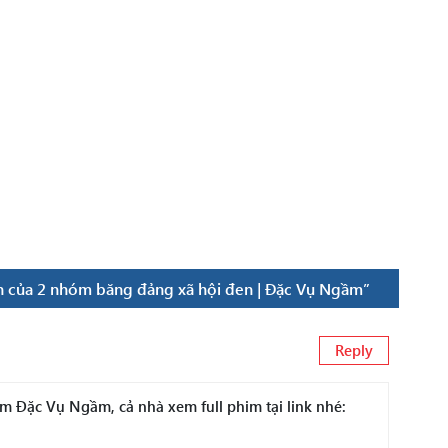
 của 2 nhóm băng đảng xã hội đen | Đặc Vụ Ngầm”
Reply
 Đặc Vụ Ngầm, cả nhà xem full phim tại link nhé: