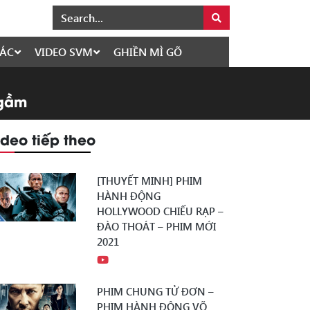
ÁC
VIDEO SVM
GHIỀN MÌ GÕ
Ngầm
ideo tiếp theo
[THUYẾT MINH] PHIM
HÀNH ĐỘNG
HOLLYWOOD CHIẾU RẠP –
ĐÀO THOÁT – PHIM MỚI
2021
PHIM CHUNG TỬ ĐƠN –
PHIM HÀNH ĐỘNG VÕ