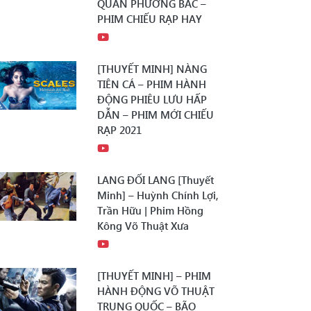
QUÂN PHƯƠNG BẮC –
PHIM CHIẾU RẠP HAY
[THUYẾT MINH] NÀNG
TIÊN CÁ – PHIM HÀNH
ĐỘNG PHIÊU LƯU HẤP
DẪN – PHIM MỚI CHIẾU
RẠP 2021
LANG ĐỐI LANG [Thuyết
Minh] – Huỳnh Chính Lợi,
Trần Hữu | Phim Hồng
Kông Võ Thuật Xưa
[THUYẾT MINH] – PHIM
HÀNH ĐỘNG VÕ THUẬT
TRUNG QUỐC – BÃO