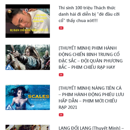
Thí sinh 100 triệu Thách thức
danh hài đi diễn bị "đè đầu cỡi
cổ" thấy chua xót!!!
[THUYẾT MINH] PHIM HÀNH
ĐỘNG CHIẾN BINH TRUNG CỔ
ĐẶC SẮC – ĐỘI QUÂN PHƯƠNG
BẮC – PHIM CHIẾU RẠP HAY
[THUYẾT MINH] NÀNG TIÊN CÁ
– PHIM HÀNH ĐỘNG PHIÊU LƯU
HẤP DẪN – PHIM MỚI CHIẾU
RẠP 2021
LANG ĐỐI LANG [Thuyết Minh] –