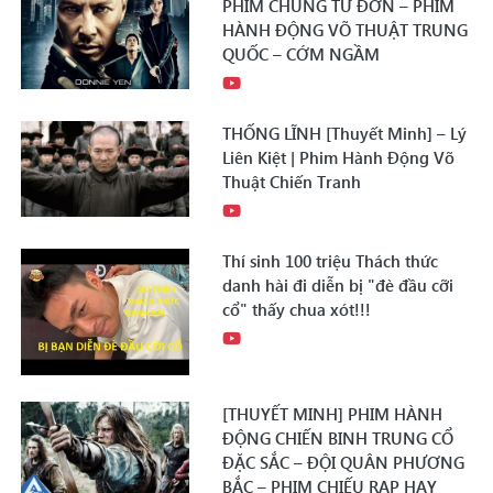
PHIM CHUNG TỬ ĐƠN – PHIM
HÀNH ĐỘNG VÕ THUẬT TRUNG
QUỐC – CỚM NGẦM
THỐNG LĨNH [Thuyết Minh] – Lý
Liên Kiệt | Phim Hành Động Võ
Thuật Chiến Tranh
Thí sinh 100 triệu Thách thức
danh hài đi diễn bị "đè đầu cỡi
cổ" thấy chua xót!!!
[THUYẾT MINH] PHIM HÀNH
ĐỘNG CHIẾN BINH TRUNG CỔ
ĐẶC SẮC – ĐỘI QUÂN PHƯƠNG
BẮC – PHIM CHIẾU RẠP HAY