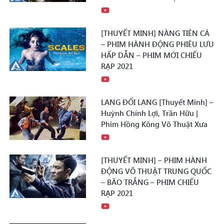
[THUYẾT MINH] NÀNG TIÊN CÁ
– PHIM HÀNH ĐỘNG PHIÊU LƯU
HẤP DẪN – PHIM MỚI CHIẾU
RẠP 2021
LANG ĐỐI LANG [Thuyết Minh] –
Huỳnh Chính Lợi, Trần Hữu |
Phim Hồng Kông Võ Thuật Xưa
[THUYẾT MINH] – PHIM HÀNH
ĐỘNG VÕ THUẬT TRUNG QUỐC
– BÃO TRẮNG – PHIM CHIẾU
RẠP 2021