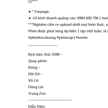
///***
►* Fanpage:
► LH kinh doanh quảng cáo: 0984 600 796 / ma
***Nghiêm cấm re-upload dưới mọi hình thức, s
Phim được phát sóng dự kiến 1 tập một tuần, l
#phimhocduong #phimcap3 #svmtv
____________________
Kịch bản: Đức SVM –
Quay phim:
Đông –
Hải Dớ –
Vũ Cơ:
Dũng Lái:
Trung Zoe:
————————————
Diễn Viên: