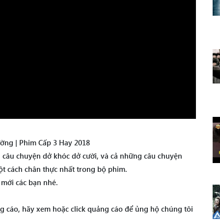
ờng | Phim Cấp 3 Hay 2018
g câu chuyện dở khóc dở cười, và cả những câu chuyện
một cách chân thực nhất trong bộ phim.
mới các bạn nhé.
g cáo, hãy xem hoặc click quảng cáo để ủng hộ chúng tôi