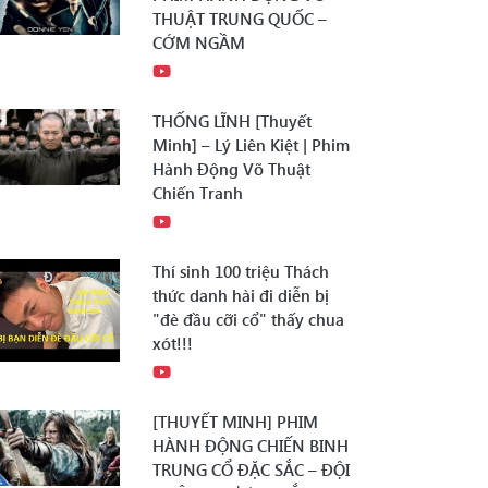
THUẬT TRUNG QUỐC –
CỚM NGẦM
THỐNG LĨNH [Thuyết
Minh] – Lý Liên Kiệt | Phim
Hành Động Võ Thuật
Chiến Tranh
Thí sinh 100 triệu Thách
thức danh hài đi diễn bị
"đè đầu cỡi cổ" thấy chua
xót!!!
[THUYẾT MINH] PHIM
HÀNH ĐỘNG CHIẾN BINH
TRUNG CỔ ĐẶC SẮC – ĐỘI