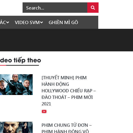
ÁC
VIDEO SVM
GHIỀN MÌ GÕ
ideo tiếp theo
[THUYẾT MINH] PHIM
HÀNH ĐỘNG
HOLLYWOOD CHIẾU RẠP –
ĐÀO THOÁT – PHIM MỚI
2021
PHIM CHUNG TỬ ĐƠN –
PHIM HÀNH ĐỘNG VÕ