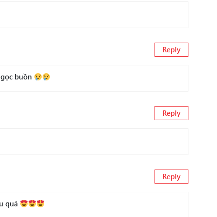
Reply
 ngọc buồn
Reply
Reply
êu quá