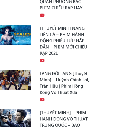
QUÂN PHƯƠNG BẮC –
PHIM CHIẾU RẠP HAY
[THUYẾT MINH] NÀNG
TIÊN CÁ – PHIM HÀNH
ĐỘNG PHIÊU LƯU HẤP
DẪN – PHIM MỚI CHIẾU
RẠP 2021
LANG ĐỐI LANG [Thuyết
Minh] – Huỳnh Chính Lợi,
Trần Hữu | Phim Hồng
Kông Võ Thuật Xưa
[THUYẾT MINH] – PHIM
HÀNH ĐỘNG VÕ THUẬT
TRUNG QUỐC – BÃO