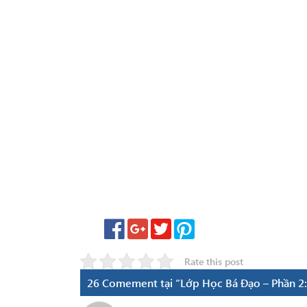
Rate this post
26 Comement tại “Lớp Học Bá Đạo – Phần 2: