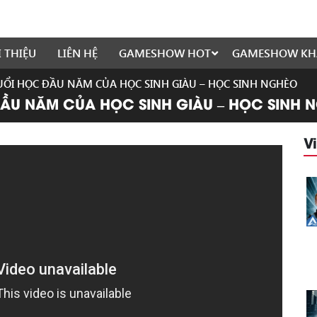
I THIỆU
LIÊN HỆ
GAMESHOW HOT
GAMESHOW KH
BUỔI HỌC ĐẦU NĂM CỦA HỌC SINH GIÀU – HỌC SINH NGHÈO
ĐẦU NĂM CỦA HỌC SINH GIÀU – HỌC SINH 
V