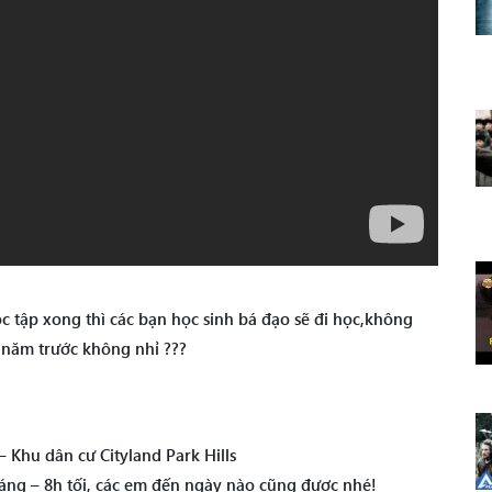
ọc tập xong thì các bạn học sinh bá đạo sẽ đi học,không
i năm trước không nhỉ ???
 Khu dân cư Cityland Park Hills
ng – 8h tối, các em đến ngày nào cũng được nhé!