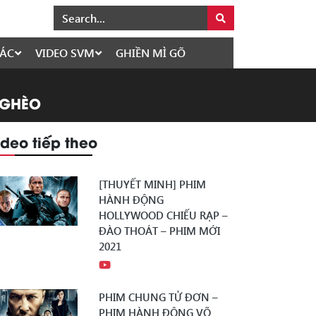
ÁC
VIDEO SVM
GHIỀN MÌ GÕ
NGHÈO
ideo tiếp theo
[THUYẾT MINH] PHIM
HÀNH ĐỘNG
HOLLYWOOD CHIẾU RẠP –
ĐÀO THOÁT – PHIM MỚI
2021
PHIM CHUNG TỬ ĐƠN –
PHIM HÀNH ĐỘNG VÕ