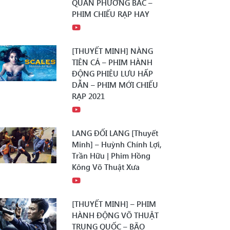
QUÂN PHƯƠNG BẮC –
PHIM CHIẾU RẠP HAY
[THUYẾT MINH] NÀNG
TIÊN CÁ – PHIM HÀNH
ĐỘNG PHIÊU LƯU HẤP
DẪN – PHIM MỚI CHIẾU
RẠP 2021
LANG ĐỐI LANG [Thuyết
Minh] – Huỳnh Chính Lợi,
Trần Hữu | Phim Hồng
Kông Võ Thuật Xưa
[THUYẾT MINH] – PHIM
HÀNH ĐỘNG VÕ THUẬT
TRUNG QUỐC – BÃO