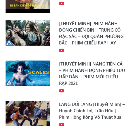
[THUYẾT MINH] PHIM HÀNH
ĐỘNG CHIẾN BINH TRUNG CỔ
ĐẶC SẮC – ĐỘI QUÂN PHƯƠNG
BẮC – PHIM CHIẾU RẠP HAY
[THUYẾT MINH] NÀNG TIÊN CÁ
– PHIM HÀNH ĐỘNG PHIÊU LƯU
HẤP DẪN – PHIM MỚI CHIẾU
RẠP 2021
LANG ĐỐI LANG [Thuyết Minh] –
Huỳnh Chính Lợi, Trần Hữu |
Phim Hồng Kông Võ Thuật Xưa