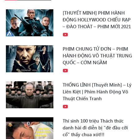
[THUYẾT MINH] PHIM HÀNH
ĐỘNG HOLLYWOOD CHIẾU RẠP
– ĐÀO THOÁT – PHIM MỚI 2021
PHIM CHUNG TỬ ĐƠN – PHIM
HÀNH ĐỘNG VÕ THUẬT TRUNG
QUỐC – CỚM NGẦM
THỐNG LĨNH [Thuyết Minh] – Lý
Liên Kiệt | Phim Hành Động Võ
Thuật Chiến Tranh
Thí sinh 100 triệu Thách thức
danh hài đi diễn bị "đè đầu cỡi
cổ" thấy chua xót!!!