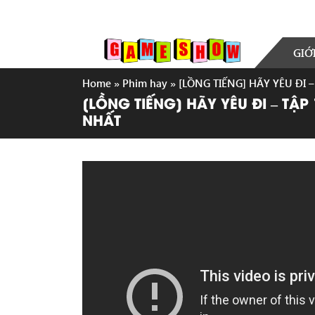
GIỚ
Home
»
Phim hay
»
[LỒNG TIẾNG] HÃY YÊU ĐI
[LỒNG TIẾNG] HÃY YÊU ĐI – TẬ
NHẤT