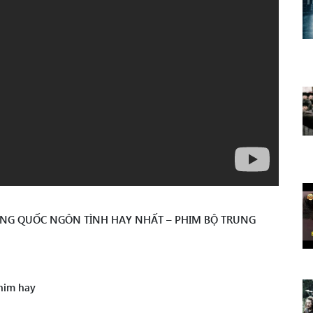
TRUNG QUỐC NGÔN TÌNH HAY NHẤT – PHIM BỘ TRUNG
him hay