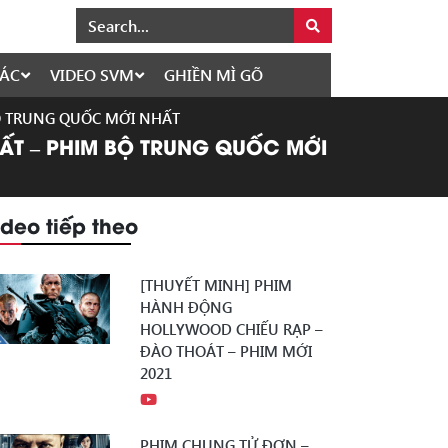
ÁC
VIDEO SVM
GHIỀN MÌ GÕ
BỘ TRUNG QUỐC MỚI NHẤT
HẤT – PHIM BỘ TRUNG QUỐC MỚI
ideo tiếp theo
[THUYẾT MINH] PHIM
HÀNH ĐỘNG
HOLLYWOOD CHIẾU RẠP –
ĐÀO THOÁT – PHIM MỚI
2021
PHIM CHUNG TỬ ĐƠN –