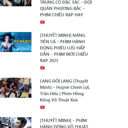
TRUNG CỔ ĐẶC SẮC – ĐỘI
QUÂN PHƯƠNG BẮC –
PHIM CHIẾU RẠP HAY
[THUYẾT MINH] NÀNG
TIÊN CÁ – PHIM HÀNH
ĐỘNG PHIÊU LƯU HẤP
DẪN – PHIM MỚI CHIẾU
RẠP 2021
LANG ĐỐI LANG [Thuyết
Minh] – Huỳnh Chính Lợi,
Trần Hữu | Phim Hồng
Kông Võ Thuật Xưa
[THUYẾT MINH] – PHIM
HÀNH ĐỘNG VÕ THUẬT