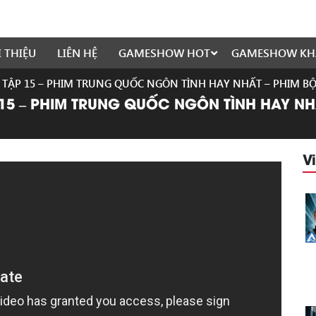
I THIỆU
LIÊN HỆ
GAMESHOW HOT
GAMESHOW KH
 – TẬP 15 – PHIM TRUNG QUỐC NGÔN TÌNH HAY NHẤT – PHIM 
P 15 – PHIM TRUNG QUỐC NGÔN TÌNH HAY N
V