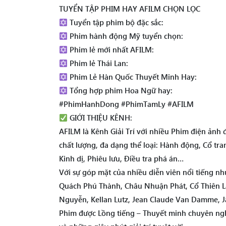
TUYỂN TẬP PHIM HAY AFILM CHỌN LỌC
Tuyển tập phim bộ đặc sắc:
Phim hành động Mỹ tuyển chọn:
Phim lẻ mới nhất AFILM:
Phim lẻ Thái Lan:
Phim Lẻ Hàn Quốc Thuyết Minh Hay:
Tổng hợp phim Hoa Ngữ hay:
#PhimHanhDong #PhimTamLy #AFILM
GIỚI THIỆU KÊNH:
AFILM là Kênh Giải Trí với nhiều Phim điện ảnh
chất lượng, đa dạng thể loại: Hành động, Cổ tra
Kinh dị, Phiêu lưu, Điều tra phá án…
Với sự góp mặt của nhiều diễn viên nổi tiếng 
Quách Phú Thành, Châu Nhuận Phát, Cổ Thiên Lạ
Nguyễn, Kellan Lutz, Jean Claude Van Damme, Ja
Phim được Lồng tiếng – Thuyết minh chuyên ngh