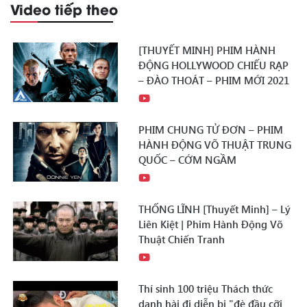
Video tiếp theo
[THUYẾT MINH] PHIM HÀNH
ĐỘNG HOLLYWOOD CHIẾU RẠP
– ĐÀO THOÁT – PHIM MỚI 2021
PHIM CHUNG TỬ ĐƠN – PHIM
HÀNH ĐỘNG VÕ THUẬT TRUNG
QUỐC – CỚM NGẦM
THỐNG LĨNH [Thuyết Minh] – Lý
Liên Kiệt | Phim Hành Động Võ
Thuật Chiến Tranh
Thí sinh 100 triệu Thách thức
danh hài đi diễn bị "đè đầu cỡi