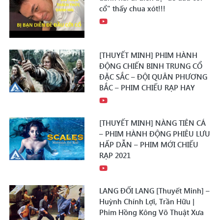
cổ" thấy chua xót!!!
[THUYẾT MINH] PHIM HÀNH
ĐỘNG CHIẾN BINH TRUNG CỔ
ĐẶC SẮC – ĐỘI QUÂN PHƯƠNG
BẮC – PHIM CHIẾU RẠP HAY
[THUYẾT MINH] NÀNG TIÊN CÁ
– PHIM HÀNH ĐỘNG PHIÊU LƯU
HẤP DẪN – PHIM MỚI CHIẾU
RẠP 2021
LANG ĐỐI LANG [Thuyết Minh] –
Huỳnh Chính Lợi, Trần Hữu |
Phim Hồng Kông Võ Thuật Xưa