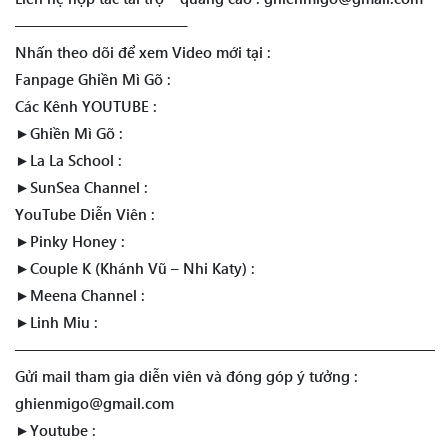
———————————–
Nhấn theo dõi để xem Video mới tại :
Fanpage Ghiền Mì Gõ :
Các Kênh YOUTUBE :
►Ghiền Mì Gõ :
►La La School :
►SunSea Channel :
YouTube Diễn Viên :
►Pinky Honey :
►Couple K (Khánh Vũ – Nhi Katy) :
►Meena Channel :
►Linh Miu :
————————————————————————————
Gửi mail tham gia diễn viên và đóng góp ý tưởng :
ghienmigo@gmail.com
►Youtube :