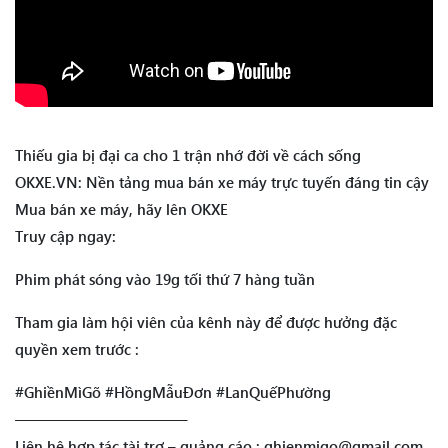
Thiếu gia bị đại ca cho 1 trận nhớ đời về cách sống
OKXE.VN: Nền tảng mua bán xe máy trực tuyến đáng tin cậy
Mua bán xe máy, hãy lên OKXE
Truy cập ngay:
Phim phát sóng vào 19g tối thứ 7 hàng tuần
Tham gia làm hội viên của kênh này để được hưởng đặc
quyền xem trước :
#GhiềnMìGõ #HồngMẫuĐơn #LanQuếPhường
———————————–
Liên hệ hợp tác tài trợ – quảng cáo : ghienmigo@gmail.com