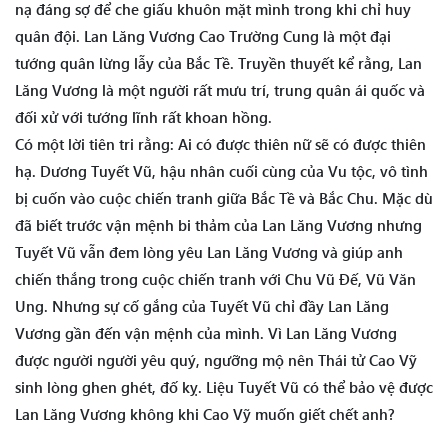
nạ đáng sợ để che giấu khuôn mặt mình trong khi chỉ huy
quân đội. Lan Lăng Vương Cao Trường Cung là một đại
tướng quân lừng lẫy của Bắc Tề. Truyền thuyết kể rằng, Lan
Lăng Vương là một người rất mưu trí, trung quân ái quốc và
đối xử với tướng lĩnh rất khoan hồng.
Có một lời tiên tri rằng: Ai có được thiên nữ sẽ có được thiên
hạ. Dương Tuyết Vũ, hậu nhân cuối cùng của Vu tộc, vô tình
bị cuốn vào cuộc chiến tranh giữa Bắc Tề và Bắc Chu. Mặc dù
đã biết trước vận mệnh bi thảm của Lan Lăng Vương nhưng
Tuyết Vũ vẫn đem lòng yêu Lan Lăng Vương và giúp anh
chiến thắng trong cuộc chiến tranh với Chu Vũ Đế, Vũ Văn
Ung. Nhưng sự cố gắng của Tuyết Vũ chỉ đầy Lan Lăng
Vương gần đến vận mệnh của mình. Vì Lan Lăng Vương
được người người yêu quý, ngưỡng mộ nên Thái tử Cao Vỹ
sinh lòng ghen ghét, đố kỵ. Liệu Tuyết Vũ có thể bảo vệ được
Lan Lăng Vương không khi Cao Vỹ muốn giết chết anh?