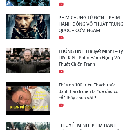
PHIM CHUNG TỬ ĐƠN – PHIM
HÀNH ĐỘNG VÕ THUẬT TRUNG
QUỐC – CỚM NGẦM
THỐNG LĨNH [Thuyết Minh] – Lý
Liên Kiệt | Phim Hành Động Võ
Thuật Chiến Tranh
Thí sinh 100 triệu Thách thức
danh hài đi diễn bị "đè đầu cỡi
cổ" thấy chua xót!!!
[THUYẾT MINH] PHIM HÀNH