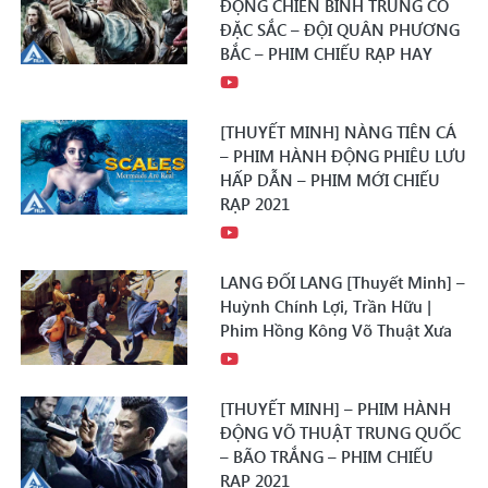
ĐỘNG CHIẾN BINH TRUNG CỔ
ĐẶC SẮC – ĐỘI QUÂN PHƯƠNG
BẮC – PHIM CHIẾU RẠP HAY
[THUYẾT MINH] NÀNG TIÊN CÁ
– PHIM HÀNH ĐỘNG PHIÊU LƯU
HẤP DẪN – PHIM MỚI CHIẾU
RẠP 2021
LANG ĐỐI LANG [Thuyết Minh] –
Huỳnh Chính Lợi, Trần Hữu |
Phim Hồng Kông Võ Thuật Xưa
[THUYẾT MINH] – PHIM HÀNH
ĐỘNG VÕ THUẬT TRUNG QUỐC
– BÃO TRẮNG – PHIM CHIẾU
RẠP 2021