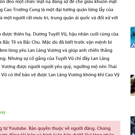
uôn đeo một chiếc mặt nạ đáng sợ để che giấu khuôn mặt
ng Cao Trường Cung là một đại tướng quân lừng lẫy của
à một người rất mưu trí, trung quân ái quốc và đối xử với
 có được thiên hạ. Dương Tuyết Vũ, hậu nhân cuối cùng của
ữa Bắc Tề và Bắc Chu. Mặc dù đã biết trước vận mệnh bi
em lòng yêu Lan Lăng Vương và giúp anh chiến thắng
Ung. Nhưng sự cố gắng của Tuyết Vũ chỉ đầy Lan Lăng
g Vương được người người yêu quý, ngưỡng mộ nên Thái
ết Vũ có thể bảo vệ được Lan Lăng Vương không khi Cao Vỹ
hay
ng từ Youtube. Bản quyền thuộc về người đăng. Chúng
được đăng tải trên và bình luận bên dưới! Vui lòng phản