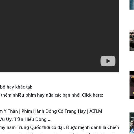
bộ hay khác tại:
t thêm nhiều phim hay nữa các bạn nhé! Click here:
 Y Thần | Phim Hành Động Cổ Trang Hay | AIFLM
 Vũ Uy, Trần Hiểu Đông …
 mỹ nam Trung Quốc thời cổ đại. Được mệnh danh là Chiến