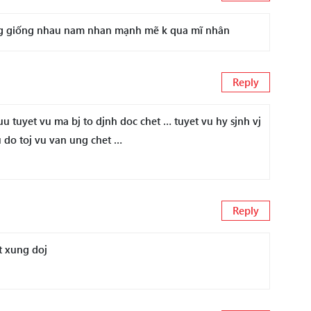
g giống nhau nam nhan mạnh mẽ k qua mĩ nhân
Reply
u tuyet vu ma bj to djnh doc chet … tuyet vu hy sjnh vj
u do toj vu van ung chet …
Reply
t xung doj