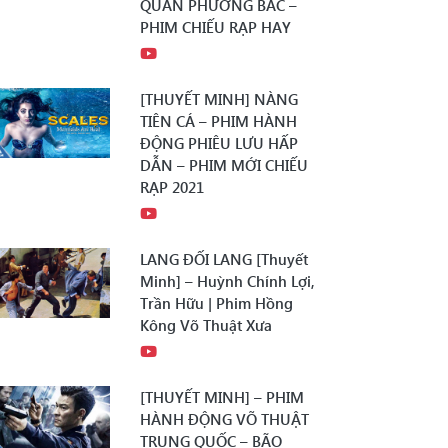
QUÂN PHƯƠNG BẮC –
PHIM CHIẾU RẠP HAY
[THUYẾT MINH] NÀNG
TIÊN CÁ – PHIM HÀNH
ĐỘNG PHIÊU LƯU HẤP
DẪN – PHIM MỚI CHIẾU
RẠP 2021
LANG ĐỐI LANG [Thuyết
Minh] – Huỳnh Chính Lợi,
Trần Hữu | Phim Hồng
Kông Võ Thuật Xưa
[THUYẾT MINH] – PHIM
HÀNH ĐỘNG VÕ THUẬT
TRUNG QUỐC – BÃO