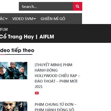
ÁC
VIDEO SVM
GHIỀN MÌ GÕ
AIFLM
Cổ Trang Hay | AIFLM
ideo tiếp theo
[THUYẾT MINH] PHIM
HÀNH ĐỘNG
HOLLYWOOD CHIẾU RẠP –
ĐÀO THOÁT – PHIM MỚI
2021
PHIM CHUNG TỬ ĐƠN –
PHIM HÀNH ĐỘNG VÕ