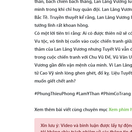
thần, bách chiến bách thắng, Lan Lăng Vương l
mình trong khi chỉ huy quân đội. Lan Lăng Vươ
Bắc Tề. Truyền thuyết kể rằng, Lan Lăng Vương l
tướng lĩnh rất khoan hồng.
Có một lời tiên tri rằng: Ai có được thiên nữ sẽ
Vu tộc, vô tình bị cuốn vào cuộc chiến tranh gi
thảm của Lan Lăng Vương nhưng Tuyết Vũ vẫn đ
trong cuộc chiến tranh với Chu Vũ Đế, Vũ Văn 
Vương gần đến vận mệnh của mình. Vì Lan Lăn
tử Cao Vỹ sinh lòng ghen ghét, đố kỵ. Liệu Tuy
muốn giết chết anh?
#PhungThieuPhong #LamYThan #PhimCoTrang
Xem thêm bài viết cùng chuyên mục
Xem phim 
Xin lưu ý:
Video và bình luận được lấy tự độ
tôi không chịu trách nhiệm về các thông tin 