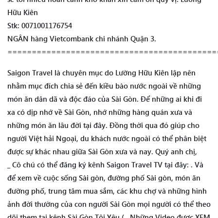
Hữu Kiên
Stk: 0071001176754
NGÂN hàng Vietcombank chi nhánh Quận 3.
===========================================
Saigon Travel là chuyên mục do Lường Hữu Kiên lập nên
nhằm mục đích chia sẻ đến kiều bào nước ngoài về những
món ăn dân dã và độc đáo của Sài Gòn. Để những ai khi đi
xa có dịp nhớ về Sài Gòn, nhớ những hàng quán xưa và
những món ăn lâu đời tại đây. Đồng thời qua đó giúp cho
người Việt hải Ngoại, du khách nước ngoài có thể phân biệt
được sự khác nhau giữa Sài Gòn xưa và nay. Quý anh chị,
_ Cô chú có thể đăng ký kênh Saigon Travel TV tại đây: . Và
để xem về cuộc sống Sài gòn, đường phố Sài gòn, món ăn
đường phố, trung tâm mua sắm, các khu chợ và những hình
ảnh đời thường của con người Sài Gòn mọi người có thể theo
dõi them tại kênh Sài Gòn Tôi Yêu ( . Những Video được XEM