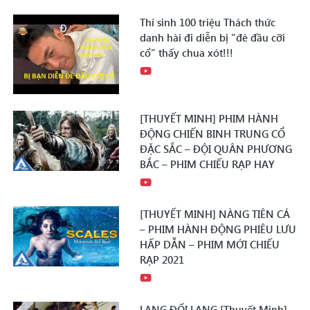
Thí sinh 100 triệu Thách thức
danh hài đi diễn bị "đè đầu cỡi
cổ" thấy chua xót!!!
[THUYẾT MINH] PHIM HÀNH
ĐỘNG CHIẾN BINH TRUNG CỔ
ĐẶC SẮC – ĐỘI QUÂN PHƯƠNG
BẮC – PHIM CHIẾU RẠP HAY
[THUYẾT MINH] NÀNG TIÊN CÁ
– PHIM HÀNH ĐỘNG PHIÊU LƯU
HẤP DẪN – PHIM MỚI CHIẾU
RẠP 2021
LANG ĐỐI LANG [Thuyết Minh] –