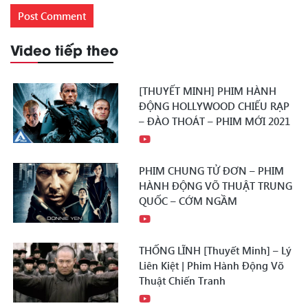
Video tiếp theo
[THUYẾT MINH] PHIM HÀNH
ĐỘNG HOLLYWOOD CHIẾU RẠP
– ĐÀO THOÁT – PHIM MỚI 2021
PHIM CHUNG TỬ ĐƠN – PHIM
HÀNH ĐỘNG VÕ THUẬT TRUNG
QUỐC – CỚM NGẦM
THỐNG LĨNH [Thuyết Minh] – Lý
Liên Kiệt | Phim Hành Động Võ
Thuật Chiến Tranh