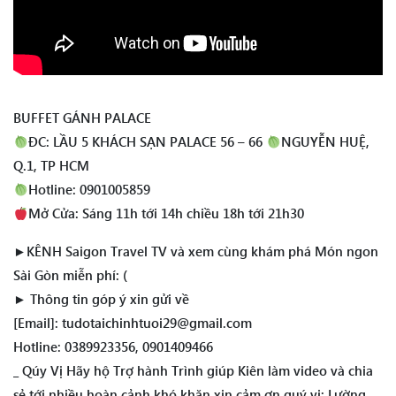
BUFFET GÁNH PALACE
ĐC: LẦU 5 KHÁCH SẠN PALACE 56 – 66
NGUYỄN HUỆ,
Q.1, TP HCM
Hotline: 0901005859
Mở Cửa: Sáng 11h tới 14h chiều 18h tới 21h30
►KÊNH Saigon Travel TV và xem cùng khám phá Món ngon
Sài Gòn miễn phí: (
► Thông tin góp ý xin gửi về
[Email]: tudotaichinhtuoi29@gmail.com
Hotline: 0389923356, 0901409466
_ Qúy Vị Hãy hộ Trợ hành Trình giúp Kiên làm video và chia
sẻ tới nhiều hoàn cảnh khó khăn xin cảm ơn quý vị: Lường