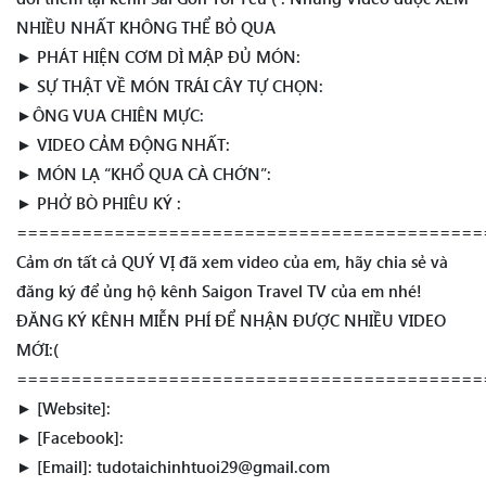
NHIỀU NHẤT KHÔNG THỂ BỎ QUA
► PHÁT HIỆN CƠM DÌ MẬP ĐỦ MÓN:
► SỰ THẬT VỀ MÓN TRÁI CÂY TỰ CHỌN:
►ÔNG VUA CHIÊN MỰC:
► VIDEO CẢM ĐỘNG NHẤT:
► MÓN LẠ “KHỔ QUA CÀ CHỚN”:
► PHỞ BÒ PHIÊU KÝ :
===========================================
Cảm ơn tất cả QUÝ VỊ đã xem video của em, hãy chia sẻ và
đăng ký để ủng hộ kênh Saigon Travel TV của em nhé!
ĐĂNG KÝ KÊNH MIỄN PHÍ ĐỂ NHẬN ĐƯỢC NHIỀU VIDEO
MỚI:(
===========================================
► [Website]:
► [Facebook]:
► [Email]: tudotaichinhtuoi29@gmail.com