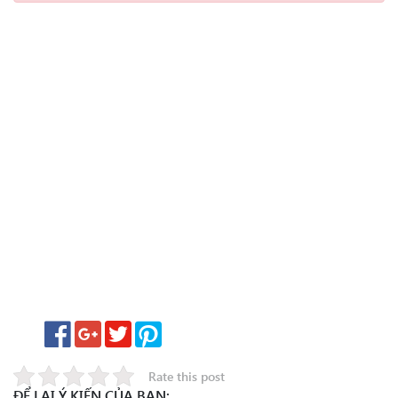
Rate this post
ĐỂ LẠI Ý KIẾN CỦA BẠN: