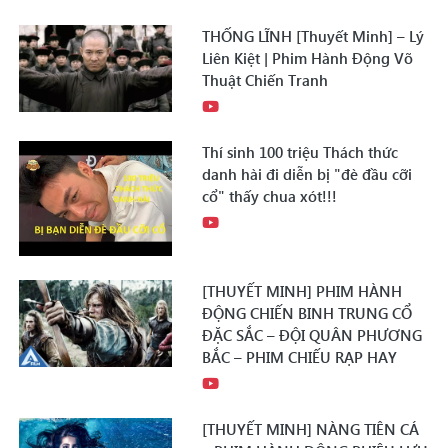
THỐNG LĨNH [Thuyết Minh] – Lý
Liên Kiệt | Phim Hành Động Võ
Thuật Chiến Tranh
Thí sinh 100 triệu Thách thức
danh hài đi diễn bị "đè đầu cỡi
cổ" thấy chua xót!!!
[THUYẾT MINH] PHIM HÀNH
ĐỘNG CHIẾN BINH TRUNG CỔ
ĐẶC SẮC – ĐỘI QUÂN PHƯƠNG
BẮC – PHIM CHIẾU RẠP HAY
[THUYẾT MINH] NÀNG TIÊN CÁ