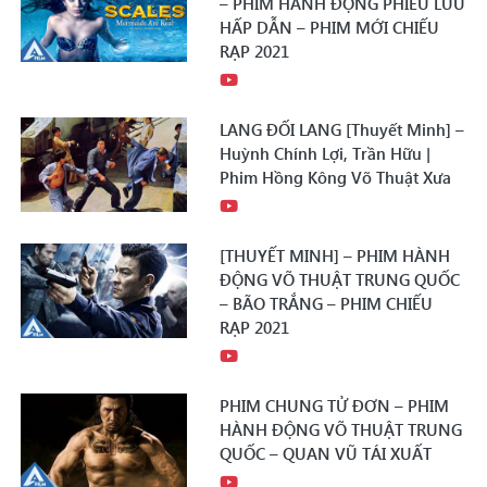
– PHIM HÀNH ĐỘNG PHIÊU LƯU
HẤP DẪN – PHIM MỚI CHIẾU
RẠP 2021
LANG ĐỐI LANG [Thuyết Minh] –
Huỳnh Chính Lợi, Trần Hữu |
Phim Hồng Kông Võ Thuật Xưa
[THUYẾT MINH] – PHIM HÀNH
ĐỘNG VÕ THUẬT TRUNG QUỐC
– BÃO TRẮNG – PHIM CHIẾU
RẠP 2021
PHIM CHUNG TỬ ĐƠN – PHIM
HÀNH ĐỘNG VÕ THUẬT TRUNG
QUỐC – QUAN VŨ TÁI XUẤT