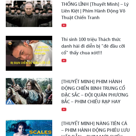
THỐNG LĨNH [Thuyết Minh] – Lý
Liên Kiệt | Phim Hành Động Võ
Thuật Chiến Tranh
Thí sinh 100 triệu Thách thức
danh hài đi diễn bị "đè đầu cỡi
cổ" thấy chua xót!!!
[THUYẾT MINH] PHIM HÀNH
ĐỘNG CHIẾN BINH TRUNG CỔ
ĐẶC SẮC – ĐỘI QUÂN PHƯƠNG
BẮC – PHIM CHIẾU RẠP HAY
[THUYẾT MINH] NÀNG TIÊN CÁ
– PHIM HÀNH ĐỘNG PHIÊU LƯU