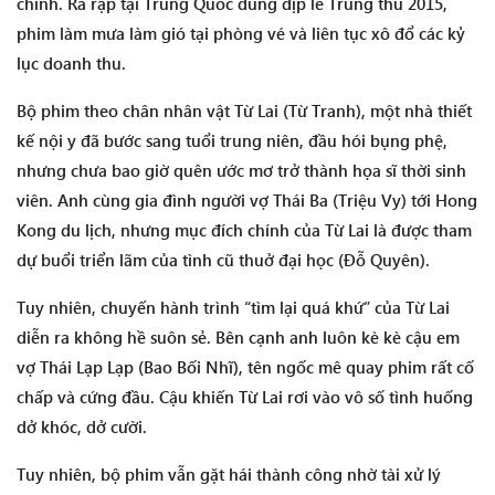
chính. Ra rạp tại Trung Quốc đúng dịp lễ Trung thu 2015,
phim làm mưa làm gió tại phòng vé và liên tục xô đổ các kỷ
lục doanh thu.
Bộ phim theo chân nhân vật Từ Lai (Từ Tranh), một nhà thiết
kế nội y đã bước sang tuổi trung niên, đầu hói bụng phệ,
nhưng chưa bao giờ quên ước mơ trở thành họa sĩ thời sinh
viên. Anh cùng gia đình người vợ Thái Ba (Triệu Vy) tới Hong
Kong du lịch, nhưng mục đích chính của Từ Lai là được tham
dự buổi triển lãm của tình cũ thuở đại học (Đỗ Quyên).
Tuy nhiên, chuyến hành trình “tìm lại quá khứ” của Từ Lai
diễn ra không hề suôn sẻ. Bên cạnh anh luôn kè kè cậu em
vợ Thái Lạp Lạp (Bao Bối Nhĩ), tên ngốc mê quay phim rất cố
chấp và cứng đầu. Cậu khiến Từ Lai rơi vào vô số tình huống
dở khóc, dở cười.
Tuy nhiên, bộ phim vẫn gặt hái thành công nhờ tài xử lý