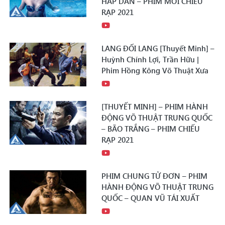
HẤP DẪN – PHIM MỚI CHIẾU
RẠP 2021
LANG ĐỐI LANG [Thuyết Minh] –
Huỳnh Chính Lợi, Trần Hữu |
Phim Hồng Kông Võ Thuật Xưa
[THUYẾT MINH] – PHIM HÀNH
ĐỘNG VÕ THUẬT TRUNG QUỐC
– BÃO TRẮNG – PHIM CHIẾU
RẠP 2021
PHIM CHUNG TỬ ĐƠN – PHIM
HÀNH ĐỘNG VÕ THUẬT TRUNG
QUỐC – QUAN VŨ TÁI XUẤT