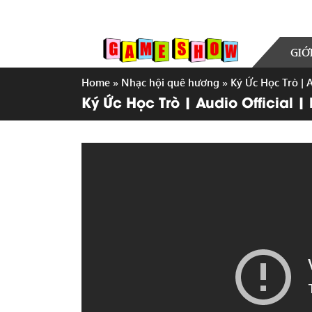
GIỚ
Home
»
Nhạc hội quê hương
»
Ký Ức Học Trò | 
Ký Ức Học Trò | Audio Official 