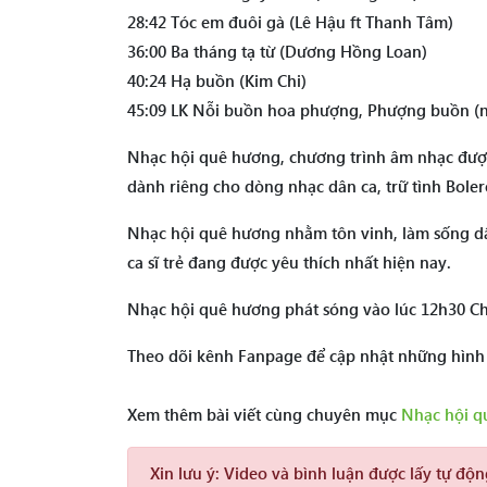
28:42 Tóc em đuôi gà (Lê Hậu ft Thanh Tâm)
36:00 Ba tháng tạ từ (Dương Hồng Loan)
40:24 Hạ buồn (Kim Chi)
45:09 LK Nỗi buồn hoa phượng, Phượng buồn (nh
Nhạc hội quê hương, chương trình âm nhạc được
dành riêng cho dòng nhạc dân ca, trữ tình Boler
Nhạc hội quê hương nhằm tôn vinh, làm sống dậ
ca sĩ trẻ đang được yêu thích nhất hiện nay.
Nhạc hội quê hương phát sóng vào lúc 12h30 Ch
Theo dõi kênh Fanpage để cập nhật những hìn
Xem thêm bài viết cùng chuyên mục
Nhạc hội q
Xin lưu ý:
Video và bình luận được lấy tự độ