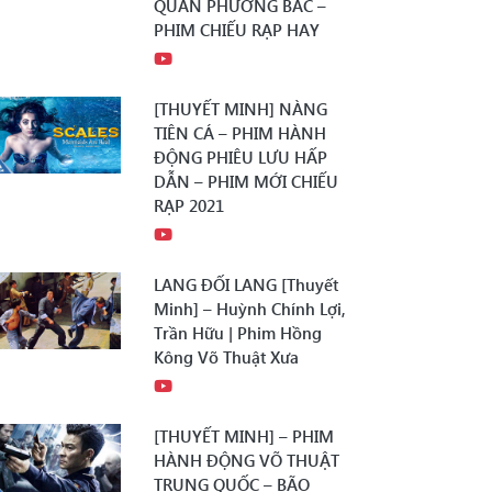
QUÂN PHƯƠNG BẮC –
PHIM CHIẾU RẠP HAY
[THUYẾT MINH] NÀNG
TIÊN CÁ – PHIM HÀNH
ĐỘNG PHIÊU LƯU HẤP
DẪN – PHIM MỚI CHIẾU
RẠP 2021
LANG ĐỐI LANG [Thuyết
Minh] – Huỳnh Chính Lợi,
Trần Hữu | Phim Hồng
Kông Võ Thuật Xưa
[THUYẾT MINH] – PHIM
HÀNH ĐỘNG VÕ THUẬT
TRUNG QUỐC – BÃO