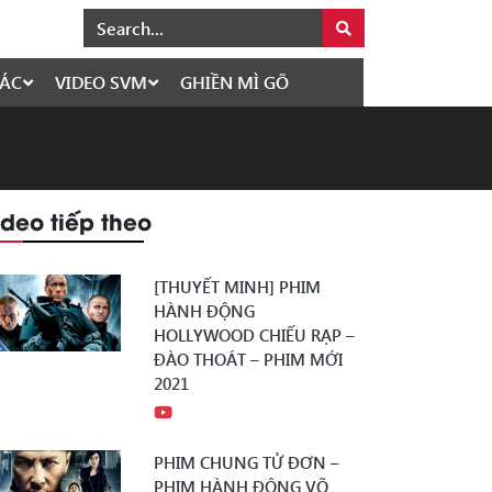
ÁC
VIDEO SVM
GHIỀN MÌ GÕ
ideo tiếp theo
[THUYẾT MINH] PHIM
HÀNH ĐỘNG
HOLLYWOOD CHIẾU RẠP –
ĐÀO THOÁT – PHIM MỚI
2021
PHIM CHUNG TỬ ĐƠN –
PHIM HÀNH ĐỘNG VÕ