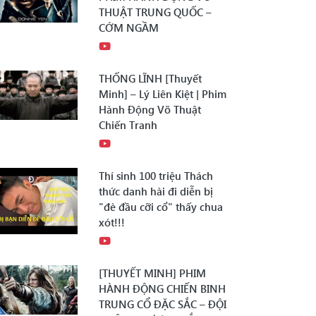
THUẬT TRUNG QUỐC –
CỚM NGẦM
THỐNG LĨNH [Thuyết
Minh] – Lý Liên Kiệt | Phim
Hành Động Võ Thuật
Chiến Tranh
Thí sinh 100 triệu Thách
thức danh hài đi diễn bị
"đè đầu cỡi cổ" thấy chua
xót!!!
[THUYẾT MINH] PHIM
HÀNH ĐỘNG CHIẾN BINH
TRUNG CỔ ĐẶC SẮC – ĐỘI