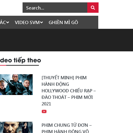
ÁC
VIDEO SVM
GHIỀN MÌ GÕ
ideo tiếp theo
[THUYẾT MINH] PHIM
HÀNH ĐỘNG
HOLLYWOOD CHIẾU RẠP –
ĐÀO THOÁT – PHIM MỚI
2021
PHIM CHUNG TỬ ĐƠN –
PHIM HÀNH ĐỘNG VÕ