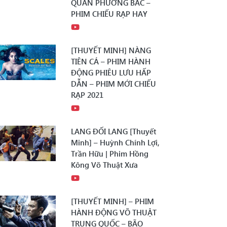
QUÂN PHƯƠNG BẮC –
PHIM CHIẾU RẠP HAY
[THUYẾT MINH] NÀNG
TIÊN CÁ – PHIM HÀNH
ĐỘNG PHIÊU LƯU HẤP
DẪN – PHIM MỚI CHIẾU
RẠP 2021
LANG ĐỐI LANG [Thuyết
Minh] – Huỳnh Chính Lợi,
Trần Hữu | Phim Hồng
Kông Võ Thuật Xưa
[THUYẾT MINH] – PHIM
HÀNH ĐỘNG VÕ THUẬT
TRUNG QUỐC – BÃO