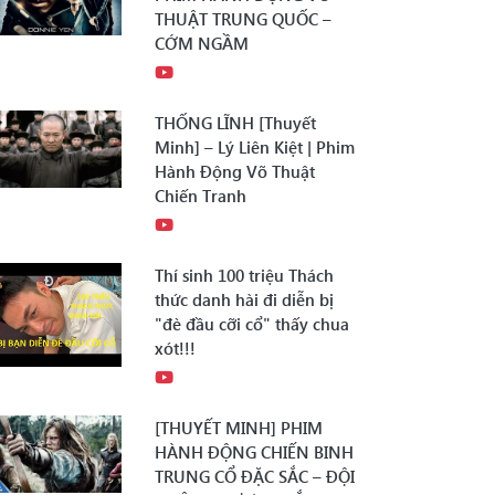
THUẬT TRUNG QUỐC –
CỚM NGẦM
THỐNG LĨNH [Thuyết
Minh] – Lý Liên Kiệt | Phim
Hành Động Võ Thuật
Chiến Tranh
Thí sinh 100 triệu Thách
thức danh hài đi diễn bị
"đè đầu cỡi cổ" thấy chua
xót!!!
[THUYẾT MINH] PHIM
HÀNH ĐỘNG CHIẾN BINH
TRUNG CỔ ĐẶC SẮC – ĐỘI