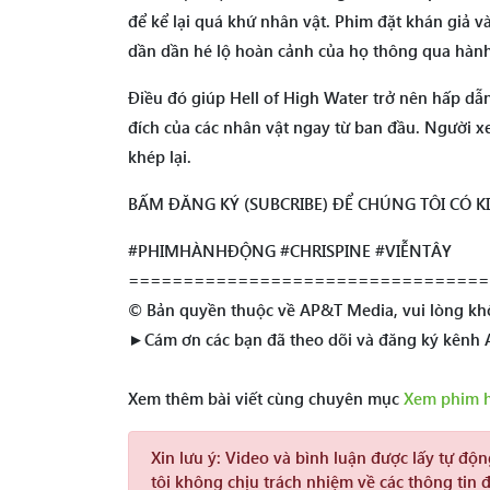
để kể lại quá khứ nhân vật. Phim đặt khán giả v
dần dần hé lộ hoàn cảnh của họ thông qua hành 
Điều đó giúp Hell of High Water trở nên hấp dẫ
đích của các nhân vật ngay từ ban đầu. Người x
khép lại.
BẤM ĐĂNG KÝ (SUBCRIBE) ĐỂ CHÚNG TÔI CÓ 
#PHIMHÀNHĐỘNG #CHRISPINE #VIỄNTÂY
=================================
© Bản quyền thuộc về AP&T Media, vui lòng khô
►Cám ơn các bạn đã theo dõi và đăng ký kênh
Xem thêm bài viết cùng chuyên mục
Xem phim 
Xin lưu ý:
Video và bình luận được lấy tự độ
tôi không chịu trách nhiệm về các thông tin 