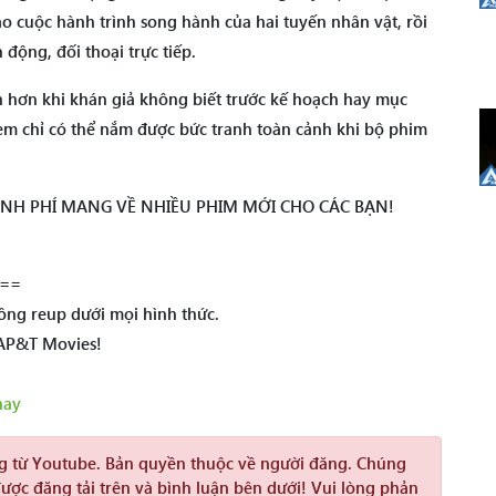
ào cuộc hành trình song hành của hai tuyến nhân vật, rồi
động, đối thoại trực tiếp.
n hơn khi khán giả không biết trước kế hoạch hay mục
em chỉ có thể nắm được bức tranh toàn cảnh khi bộ phim
KINH PHÍ MANG VỀ NHIỀU PHIM MỚI CHO CÁC BẠN!
==
ng reup dưới mọi hình thức.
 AP&T Movies!
hay
ng từ Youtube. Bản quyền thuộc về người đăng. Chúng
được đăng tải trên và bình luận bên dưới! Vui lòng phản