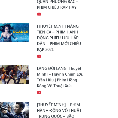
QUÂN PHƯƠNG BẮC –
PHIM CHIẾU RẠP HAY
[THUYẾT MINH] NÀNG
TIÊN CÁ – PHIM HÀNH
ĐỘNG PHIÊU LƯU HẤP
DẪN – PHIM MỚI CHIẾU
RẠP 2021
LANG ĐỐI LANG [Thuyết
Minh] – Huỳnh Chính Lợi,
Trần Hữu | Phim Hồng
Kông Võ Thuật Xưa
[THUYẾT MINH] – PHIM
HÀNH ĐỘNG VÕ THUẬT
TRUNG QUỐC – BÃO