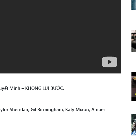
huyết Minh – KHÔNG LÙI BƯỚC.
 Taylor Sheridan, Gil Birmingham, Katy Mixon, Amber