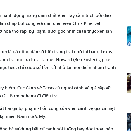
im hành động mang đậm chất Viễn Tây cầm trịch bởi đạo
an chắp bút cùng với dàn diễn viên Chris Pine, Jeff
ờ hoa thô ráp, bụi bặm, dưới góc nhìn chân thực xen lẫn
ne) là gã nông dân sở hữu trang trại nhỏ tại bang Texas,
nh trai mới ra tù là Tanner Howard (Ben Foster) lập kế
mục tiêu, chỉ cướp số tiền rất nhỏ tại mỗi điểm nhằm tránh
y hiểm, Cục Cảnh vệ Texas cử người cảnh vệ già sắp về
 (Gil Birmingham) đi điều tra.
ắt hai gã tội phạm khốn cùng của viên cảnh vệ già cả mệt
 tại miền Nam nước Mỹ.
hông hề sử dụng bất cứ cảnh hồi tưởng hay độc thoại nào