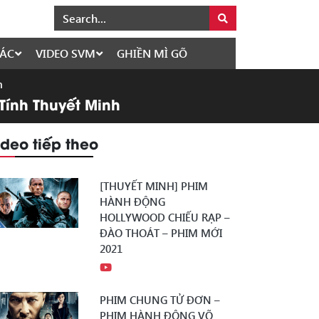
ÁC
VIDEO SVM
GHIỀN MÌ GÕ
h
Tính Thuyết Minh
ideo tiếp theo
[THUYẾT MINH] PHIM
HÀNH ĐỘNG
HOLLYWOOD CHIẾU RẠP –
ĐÀO THOÁT – PHIM MỚI
2021
PHIM CHUNG TỬ ĐƠN –
PHIM HÀNH ĐỘNG VÕ