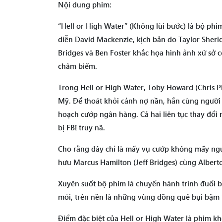
Nội dung phim:
“Hell or High Water” (Không lùi bước) là bộ ph
diễn David Mackenzie, kịch bản do Taylor Sherid
Bridges và Ben Foster khắc họa hình ảnh xứ sở c
châm biếm.
Trong Hell or High Water, Toby Howard (Chris Pi
Mỹ. Để thoát khỏi cảnh nợ nần, hắn cùng người a
hoạch cướp ngân hàng. Cả hai liên tục thay đổi 
bị FBI truy nã.
Cho rằng đây chỉ là mấy vụ cướp không mấy ngu
hưu Marcus Hamilton (Jeff Bridges) cùng Alberto
Xuyên suốt bộ phim là chuyến hành trình đuổi b
mỏi, trên nền là những vùng đồng quê bụi bặm
Điểm đặc biệt của Hell or High Water là phim k