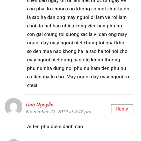
chen ban ngay thi di lam met nhoc ca ngay ve
con phai lo chong con khong co mot chut tu do
la sao ha dan ong may nguoi di lam ve roi lam
choi do het bao nhieu cong viec nen phu nu
con gai chung toi xuong sac la vi dan ong may
nguoi day may nguoi biet chung toi phai kho
so den mua nao khong ha la sao ha toi noi cho
may nguoi biet dung bao gio khinh thuong
phu nu nha dung noi phu nu ham tien phu nu
co tien ma lo cho. May nguoi day may nguoi ro
chua
Linh Nguyễn
Reply
November 27, 2019 at 4:42 pm
Ai ten phu diem danh nao