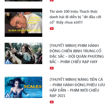
Thí sinh 100 triệu Thách thức
danh hài đi diễn bị "đè đầu cỡi
cổ" thấy chua xót!!!
[THUYẾT MINH] PHIM HÀNH
ĐỘNG CHIẾN BINH TRUNG CỔ
ĐẶC SẮC – ĐỘI QUÂN PHƯƠNG
BẮC – PHIM CHIẾU RẠP HAY
[THUYẾT MINH] NÀNG TIÊN CÁ
– PHIM HÀNH ĐỘNG PHIÊU LƯU
HẤP DẪN – PHIM MỚI CHIẾU
RẠP 2021