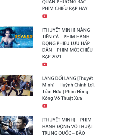
QUÂN PHƯƠNG BẮC –
PHIM CHIẾU RẠP HAY
[THUYẾT MINH] NÀNG
TIÊN CÁ – PHIM HÀNH
ĐỘNG PHIÊU LƯU HẤP
DẪN – PHIM MỚI CHIẾU
RẠP 2021
LANG ĐỐI LANG [Thuyết
Minh] – Huỳnh Chính Lợi,
Trần Hữu | Phim Hồng
Kông Võ Thuật Xưa
[THUYẾT MINH] – PHIM
HÀNH ĐỘNG VÕ THUẬT
TRUNG QUỐC – BÃO