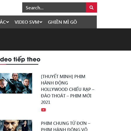
ÁC
VIDEO SVM
GHIỀN MÌ GÕ
ideo tiếp theo
[THUYẾT MINH] PHIM
HÀNH ĐỘNG
HOLLYWOOD CHIẾU RẠP –
ĐÀO THOÁT – PHIM MỚI
2021
PHIM CHUNG TỬ ĐƠN –
PHIM HÀNH ĐỘNG VÕ