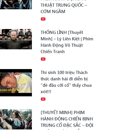
THUẬT TRUNG QUỐC –
CỚM NGẦM
THỐNG LĨNH [Thuyết
Minh] – Lý Liên Kiệt | Phim
Hành Động Võ Thuật
Chiến Tranh
Thí sinh 100 triệu Thách
thức danh hài đi diễn bị
"đè đầu cỡi cổ" thấy chua
xót!!!
[THUYẾT MINH] PHIM
HÀNH ĐỘNG CHIẾN BINH
TRUNG CỔ ĐẶC SẮC – ĐỘI