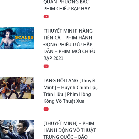
QUÂN PHƯƠNG BẮC –
PHIM CHIẾU RẠP HAY
[THUYẾT MINH] NÀNG
TIÊN CÁ – PHIM HÀNH
ĐỘNG PHIÊU LƯU HẤP
DẪN – PHIM MỚI CHIẾU
RẠP 2021
LANG ĐỐI LANG [Thuyết
Minh] – Huỳnh Chính Lợi,
Trần Hữu | Phim Hồng
Kông Võ Thuật Xưa
[THUYẾT MINH] – PHIM
HÀNH ĐỘNG VÕ THUẬT
TRUNG QUỐC – BÃO