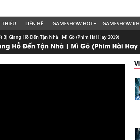
I THIỆU
LIÊN HỆ
GAMESHOW HOT
GAMESHOW KH
ết Bị Giang Hồ Đến Tận Nhà | Mì Gõ (Phim Hài Hay 2019)
Giang Hồ Đến Tận Nhà | Mì Gõ (Phim Hài Hay
V