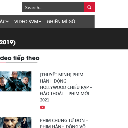
ÁC
VIDEO SVM
GHIỀN MÌ GÕ
 2019)
ideo tiếp theo
[THUYẾT MINH] PHIM
HÀNH ĐỘNG
HOLLYWOOD CHIẾU RẠP –
ĐÀO THOÁT – PHIM MỚI
2021
PHIM CHUNG TỬ ĐƠN –
PHIM HÀNH ĐỘNG VÕ