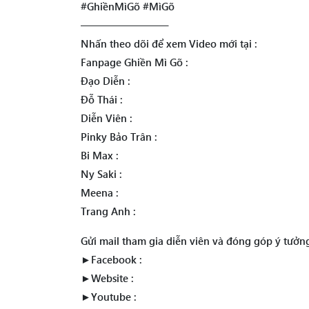
#GhiềnMìGõ #MìGõ
————————–
Nhấn theo dõi để xem Video mới tại :
Fanpage Ghiền Mì Gõ :
Đạo Diễn :
Đỗ Thái :
Diễn Viên :
Pinky Bảo Trân :
Bi Max :
Ny Saki :
Meena :
Trang Anh :
Gửi mail tham gia diễn viên và đóng góp ý tưở
►Facebook :
►Website :
►Youtube :