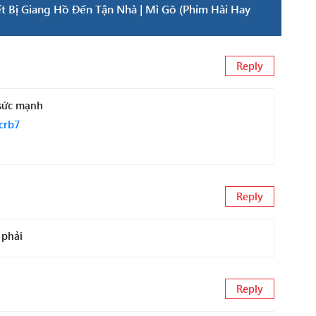
t Bị Giang Hồ Đến Tận Nhà | Mì Gõ (Phim Hài Hay
Reply
 sức mạnh
crb7
Reply
phải
Reply