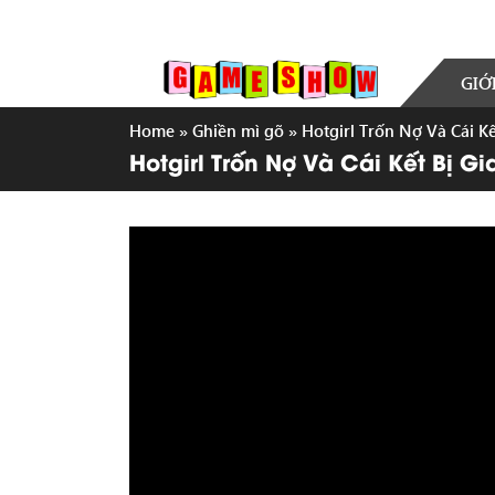
GIỚ
Home
»
Ghiền mì gõ
»
Hotgirl Trốn Nợ Và Cái K
Hotgirl Trốn Nợ Và Cái Kết Bị 