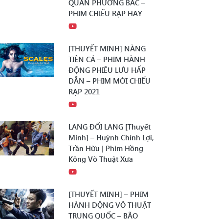
QUÂN PHƯƠNG BẮC –
PHIM CHIẾU RẠP HAY
[THUYẾT MINH] NÀNG
TIÊN CÁ – PHIM HÀNH
ĐỘNG PHIÊU LƯU HẤP
DẪN – PHIM MỚI CHIẾU
RẠP 2021
LANG ĐỐI LANG [Thuyết
Minh] – Huỳnh Chính Lợi,
Trần Hữu | Phim Hồng
Kông Võ Thuật Xưa
[THUYẾT MINH] – PHIM
HÀNH ĐỘNG VÕ THUẬT
TRUNG QUỐC – BÃO