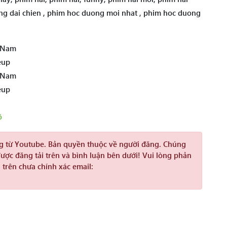
uong dai chien , phim hoc duong moi nhat , phim hoc duong
t Nam
eup
t Nam
eup
õ
ng từ Youtube. Bản quyền thuộc về người đăng. Chúng
được đăng tải trên và bình luận bên dưới! Vui lòng phản
 trên chưa chính xác email: