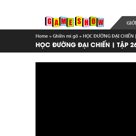
GIỚ
Home
»
Ghiền mì gõ
»
HỌC ĐƯỜNG ĐẠI CHIẾN | T
HỌC ĐƯỜNG ĐẠI CHIẾN | TẬP 26 