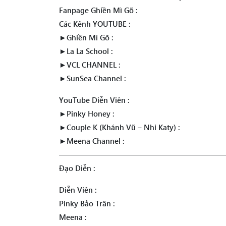
Fanpage Ghiền Mì Gõ :
Các Kênh YOUTUBE :
►Ghiền Mì Gõ :
►La La School :
►VCL CHANNEL :
►SunSea Channel :
YouTube Diễn Viên :
►Pinky Honey :
►Couple K (Khánh Vũ – Nhi Katy) :
►Meena Channel :
——————————————————————
Đạo Diễn :
Diễn Viên :
Pinky Bảo Trân :
Meena :