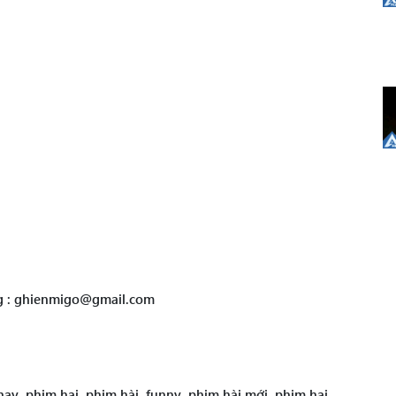
ng : ghienmigo@gmail.com
ay, phim hai, phim hài, funny, phim hài mới, phim hai