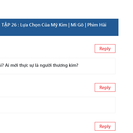
ẬP 26 : Lựa Chọn Của Mỹ Kim | Mì Gõ | Phim Hài
Reply
i? Ai mới thực sự là người thương kim?
Reply
Reply