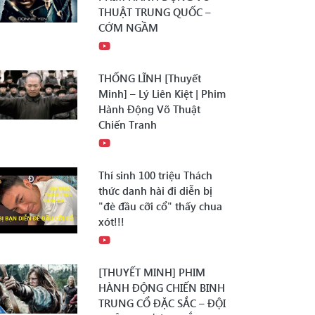
THUẬT TRUNG QUỐC –
CỚM NGẦM
THỐNG LĨNH [Thuyết
Minh] – Lý Liên Kiệt | Phim
Hành Động Võ Thuật
Chiến Tranh
Thí sinh 100 triệu Thách
thức danh hài đi diễn bị
"đè đầu cỡi cổ" thấy chua
xót!!!
[THUYẾT MINH] PHIM
HÀNH ĐỘNG CHIẾN BINH
TRUNG CỔ ĐẶC SẮC – ĐỘI