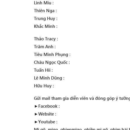
Linh Miu :
Thiên Nga :
Trung Huy :
Khắc Minh :
Thảo Tracy :
Trâm Anh :
Tiêu Minh Phụng :
Châu Ngọc Quốc :
Tuấn Hii :
Lê Minh Dũng :
Hữu Huy :
Gửi mail tham gia diễn viên và đóng góp ý tưở
►Facebook :
►Website :
►Youtube :
Mì gõ, migo, ghienmigo, ghiền mì gõ, phim hài h