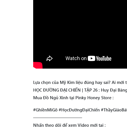
Lựa chọn của Mỹ Kim liệu đúng hay sai? Ai mới 
HỌC ĐƯỜNG ĐẠI CHIẾN | TẬP 26 : Huy Đại Bàng 
Mua Đồ Ngủ Xinh tại Pinky Honey Store :
#GhiềnMìGõ #HọcĐườngĐạiChiến #ThầyGiáoB
———————————–
Nhấn theo dõi để xem Video mới tại :