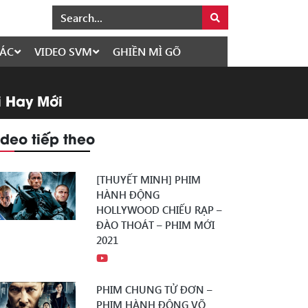
ÁC
VIDEO SVM
GHIỀN MÌ GÕ
i Hay Mới
ideo tiếp theo
[THUYẾT MINH] PHIM
HÀNH ĐỘNG
HOLLYWOOD CHIẾU RẠP –
ĐÀO THOÁT – PHIM MỚI
2021
PHIM CHUNG TỬ ĐƠN –
PHIM HÀNH ĐỘNG VÕ