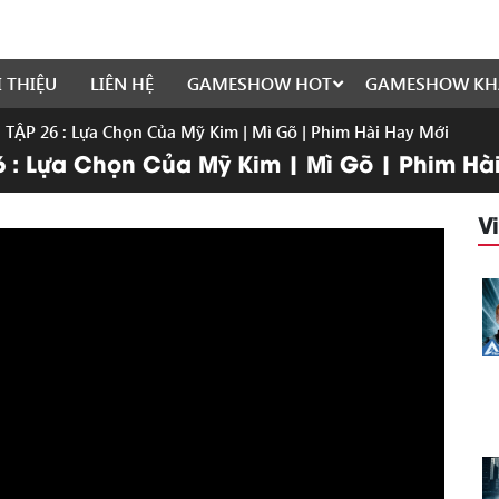
I THIỆU
LIÊN HỆ
GAMESHOW HOT
GAMESHOW KH
ẬP 26 : Lựa Chọn Của Mỹ Kim | Mì Gõ | Phim Hài Hay Mới
: Lựa Chọn Của Mỹ Kim | Mì Gõ | Phim Hà
V