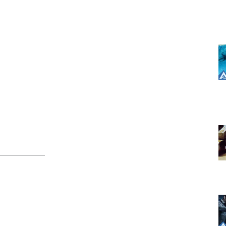
——————