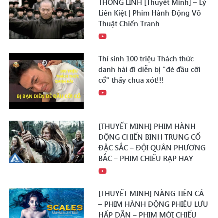
THỐNG LĨNH [Thuyết Minh] – Lý
Liên Kiệt | Phim Hành Động Võ
Thuật Chiến Tranh
Thí sinh 100 triệu Thách thức
danh hài đi diễn bị "đè đầu cỡi
cổ" thấy chua xót!!!
[THUYẾT MINH] PHIM HÀNH
ĐỘNG CHIẾN BINH TRUNG CỔ
ĐẶC SẮC – ĐỘI QUÂN PHƯƠNG
BẮC – PHIM CHIẾU RẠP HAY
[THUYẾT MINH] NÀNG TIÊN CÁ
– PHIM HÀNH ĐỘNG PHIÊU LƯU
HẤP DẪN – PHIM MỚI CHIẾU