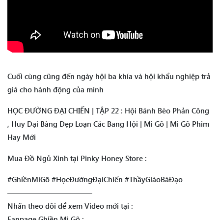
Cuối cùng cũng đến ngày hội ba khía và hội khẩu nghiệp trả
giá cho hành động của mình
HỌC ĐƯỜNG ĐẠI CHIẾN | TẬP 22 : Hội Bánh Bèo Phản Công
, Huy Đại Bàng Dẹp Loạn Các Bang Hội | Mì Gõ | Mì Gõ Phim
Hay Mới
Mua Đồ Ngủ Xinh tại Pinky Honey Store :
#GhiềnMìGõ #HọcĐườngĐạiChiến #ThầyGiáoBáĐạo
———————————–
Nhấn theo dõi để xem Video mới tại :
Fanpage Ghiền Mì Gõ :