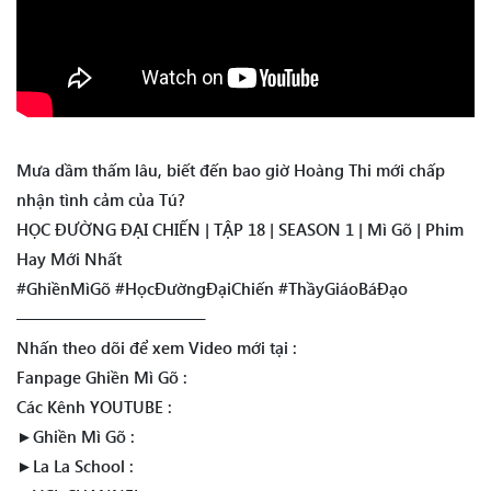
Mưa dầm thấm lâu, biết đến bao giờ Hoàng Thi mới chấp
nhận tình cảm của Tú?
HỌC ĐƯỜNG ĐẠI CHIẾN | TẬP 18 | SEASON 1 | Mì Gõ | Phim
Hay Mới Nhất
#GhiềnMìGõ #HọcĐườngĐạiChiến #ThầyGiáoBáĐạo
———————————–
Nhấn theo dõi để xem Video mới tại :
Fanpage Ghiền Mì Gõ :
Các Kênh YOUTUBE :
►Ghiền Mì Gõ :
►La La School :