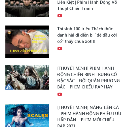
Liên Kiệt | Phim Hành Động Võ
Thuật Chiến Tranh
Thí sinh 100 triệu Thách thức
danh hài đi diễn bị "đè đầu cỡi
cổ" thấy chua xót!!!
[THUYẾT MINH] PHIM HÀNH
ĐỘNG CHIẾN BINH TRUNG CỔ
ĐẶC SẮC – ĐỘI QUÂN PHƯƠNG
BẮC – PHIM CHIẾU RẠP HAY
[THUYẾT MINH] NÀNG TIÊN CÁ
– PHIM HÀNH ĐỘNG PHIÊU LƯU
HẤP DẪN – PHIM MỚI CHIẾU
RẠP 2021